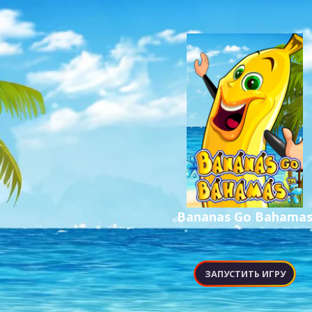
Bananas Go Bahama
ЗАПУСТИТЬ ИГРУ