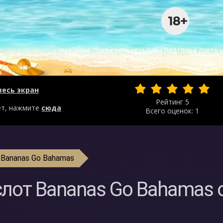
Нажимая "Запустить игру", вы подтверждаете ч
весь экран
Рейтинг
5
ет, нажмите
сюда
Всего оценок:
1
Bananas Go Bahamas
лот Bananas Go Bahamas о