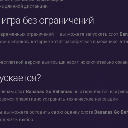
на длинной дистанции.
 игра без ограничений
временных ограничений — вы можете запускать слот
Ban
овых игроков, которые хотят разобраться в механике, а 
 бесплатной версии выигрыши носят исключительно ознак
ускается?
ичинам слот
Bananas Go Bahamas
не открывается или раб
раемся оперативно устранить технические неполадки.
ы вы можете оставить свою оценку слота
Bananas Go Ba
 сделать выбор.