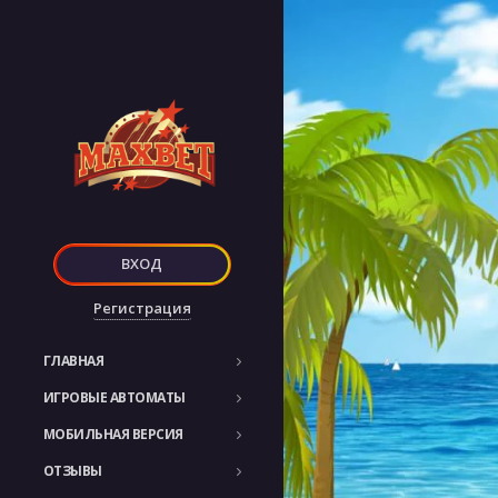
ВХОД
Регистрация
ГЛАВНАЯ
ИГРОВЫЕ АВТОМАТЫ
МОБИЛЬНАЯ ВЕРСИЯ
ОТЗЫВЫ