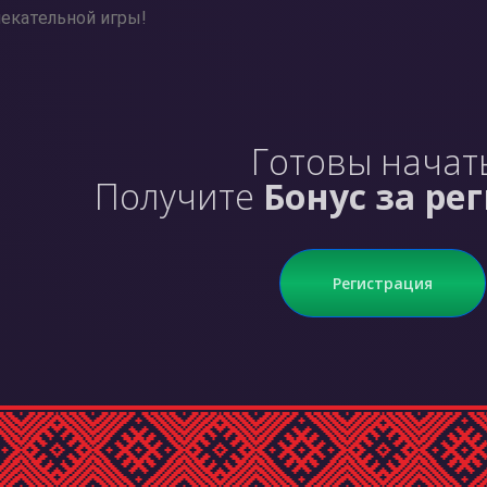
екательной игры!
Готовы начат
Получите
Бонус за ре
Регистрация