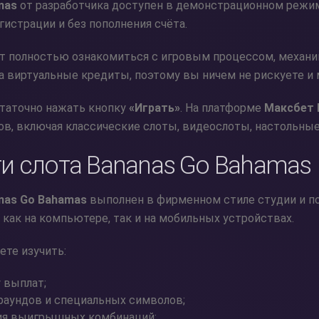
mas
от разработчика
доступен в демонстрационном режиме
гистрации и без пополнения счёта.
т полностью ознакомиться с игровым процессом, механи
а виртуальные кредиты, поэтому вы ничем не рискуете и 
статочно нажать кнопку
«Играть»
. На платформе
Максбет 
в, включая классические слоты, видеослоты, настольные и
и слота Bananas Go Bahamas
nas Go Bahamas
выполнен в фирменном стиле студии
и п
 как на компьютере, так и на мобильных устройствах.
те изучить:
у выплат;
раундов и специальных символов;
ия выигрышных комбинаций;