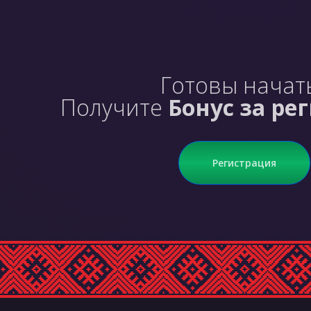
Готовы начат
Получите
Бонус за ре
Регистрация