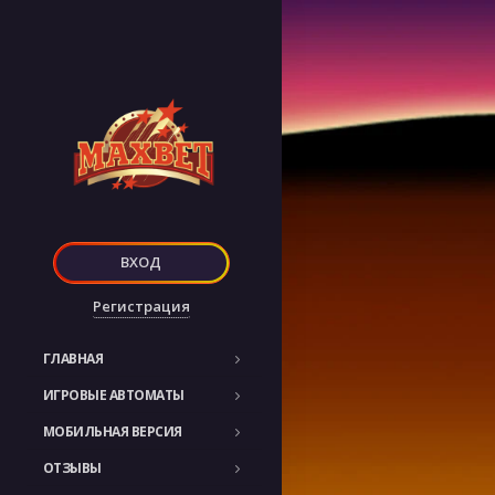
ВХОД
Регистрация
ГЛАВНАЯ
ИГРОВЫЕ АВТОМАТЫ
МОБИЛЬНАЯ ВЕРСИЯ
ОТЗЫВЫ