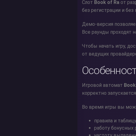
Слот
Book of Ra
от раз
без регистрации и без 
Демо-версия позволяе
Все раунды проходят н
Чтобы начать игру, до
от ведущих провайдеро
Особенност
Игровой автомат
Book
корректно запускается
Во время игры вы може
правила и таблиц
работу бонусных 
частоту выпаден