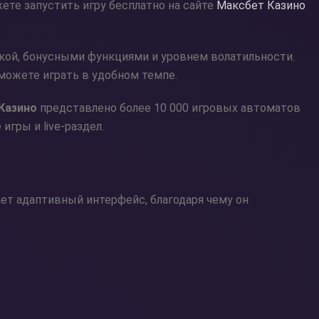
те запустить игру бесплатно на сайте
Максбет Казино
кой, бонусными функциями и уровнем волатильности.
можете играть в удобном темпе.
Казино
представлено более 10 000 игровых автоматов
гры и live-раздел.
ет адаптивный интерфейс, благодаря чему он