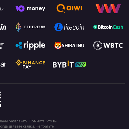
аны развлекать. Помните, что вы
огда делаете ставки. Не тратьте