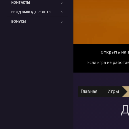
КОНТАКТЫ
ВВОД ВЫВОД СРЕДСТВ
БОНУСЫ
Открыть на 
Если игра не работа
Главная
Игры
Д