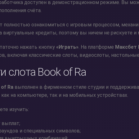
работчика
доступен в демонстрационном режиме. Вы може
пополнения счёта.
т полностью ознакомиться с игровым процессом, механи
а виртуальные кредиты, поэтому вы ничем не рискуете и 
статочно нажать кнопку
«Играть»
. На платформе
Максбет 
в, включая классические слоты, видеослоты, настольные и
и слота Book of Ra
 of Ra
выполнен в фирменном стиле студии
и поддержива
 как на компьютере, так и на мобильных устройствах.
те изучить:
у выплат;
раундов и специальных символов;
ия выигрышных комбинаций;