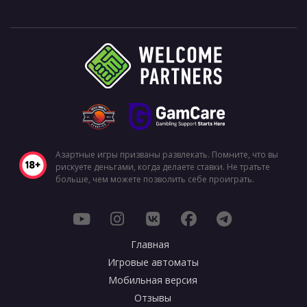
Азартные игры призваны развлекать. Помните, что вы
рискуете деньгами, когда делаете ставки. Не тратьте
больше, чем можете позволить себе проиграть.
Главная
Игровые автоматы
Мобильная версия
Отзывы