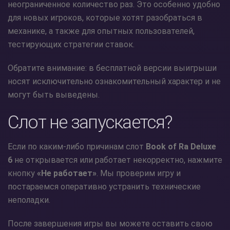
неограниченное количество раз. Это особенно удобно
для новых игроков, которые хотят разобраться в
механике, а также для опытных пользователей,
тестирующих стратегии ставок.
Обратите внимание: в бесплатной версии выигрыши
носят исключительно ознакомительный характер и не
могут быть выведены.
Слот не запускается?
Если по каким-либо причинам слот
Book of Ra Deluxe
6
не открывается или работает некорректно, нажмите
кнопку
«Не работает»
. Мы проверим игру и
постараемся оперативно устранить технические
неполадки.
После завершения игры вы можете оставить свою