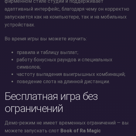
фирменном стиле студии
и поддерживает
адаптивный интерфейс, благодаря чему он корректно
запускается как на компьютере, так и на мобильных
устройствах.
Во время игры вы можете изучить:
правила и таблицу выплат;
работу бонусных раундов и специальных
символов;
частоту выпадения выигрышных комбинаций;
поведение слота на длинной дистанции.
Бесплатная игра без
ограничений
Демо-режим не имеет временных ограничений — вы
можете запускать слот
Book of Ra Magic