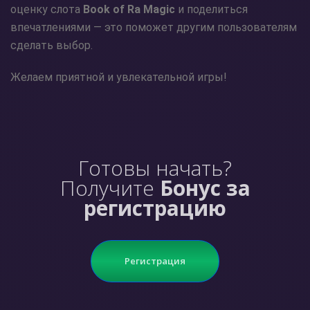
оценку слота
Book of Ra Magic
и поделиться
впечатлениями — это поможет другим пользователям
сделать выбор.
Желаем приятной и увлекательной игры!
Готовы начать?
Получите
Бонус за
регистрацию
Регистрация