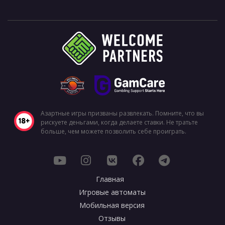
Азартные игры призваны развлекать. Помните, что вы
рискуете деньгами, когда делаете ставки. Не тратьте
больше, чем можете позволить себе проиграть.
Главная
Игровые автоматы
Мобильная версия
Отзывы