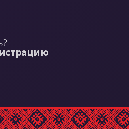
ь?
гистрацию