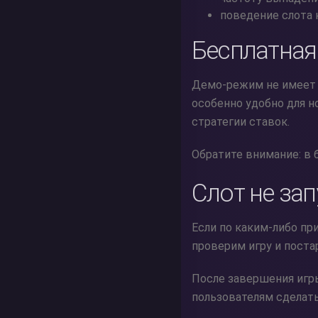
поведение слота 
Бесплатная
Демо-режим не имеет 
особенно удобно для н
стратегии ставок.
Обратите внимание: в
Слот не зап
Если по каким-либо пр
проверим игру и поста
После завершения игр
пользователям сделат