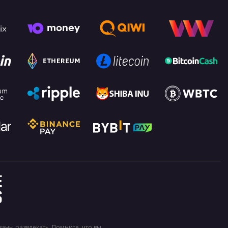
аны развлекать. Помните, что вы