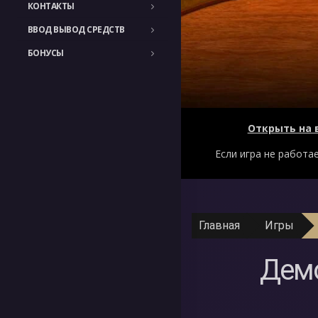
КОНТАКТЫ
ВВОД ВЫВОД СРЕДСТВ
БОНУСЫ
Открыть на 
Если игра не работа
Главная
Игры
Демо