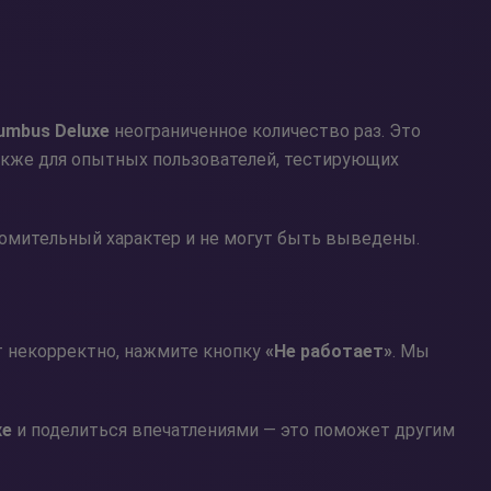
umbus Deluxe
неограниченное количество раз. Это
также для опытных пользователей, тестирующих
омительный характер и не могут быть выведены.
т некорректно, нажмите кнопку
«Не работает»
. Мы
xe
и поделиться впечатлениями — это поможет другим