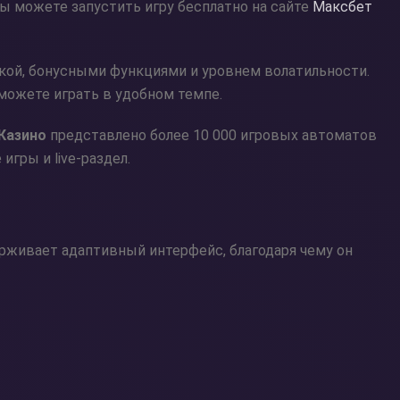
ы можете запустить игру бесплатно на сайте
Максбет
кой, бонусными функциями и уровнем волатильности.
можете играть в удобном темпе.
Казино
представлено более 10 000 игровых автоматов
гры и live-раздел.
рживает адаптивный интерфейс, благодаря чему он