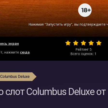
Нажимая "Запустить игру", вы подтверждаете ч
весь экран
Рейтинг
5
ет, нажмите
сюда
Всего оценок:
1
Columbus Deluxe
 слот Columbus Deluxe от