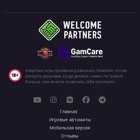
Азартные игры призваны развлекать. Помните, что вы
рискуете деньгами, когда делаете ставки. Не тратьте
больше, чем можете позволить себе проиграть.
Главная
Игровые автоматы
Мобильная версия
Отзывы