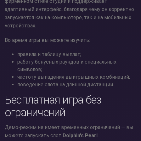
фирменном стиле студии
и поддерживает
адаптивный интерфейс, благодаря чему он корректно
запускается как на компьютере, так и на мобильных
устройствах.
Во время игры вы можете изучить:
правила и таблицу выплат;
работу бонусных раундов и специальных
символов;
частоту выпадения выигрышных комбинаций;
поведение слота на длинной дистанции.
Бесплатная игра без
ограничений
Демо-режим не имеет временных ограничений — вы
можете запускать слот
Dolphin's Pearl