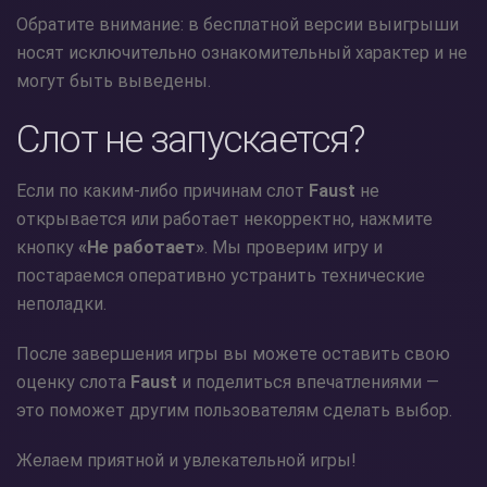
Обратите внимание: в бесплатной версии выигрыши
носят исключительно ознакомительный характер и не
могут быть выведены.
Слот не запускается?
Если по каким-либо причинам слот
Faust
не
открывается или работает некорректно, нажмите
кнопку
«Не работает»
. Мы проверим игру и
постараемся оперативно устранить технические
неполадки.
После завершения игры вы можете оставить свою
оценку слота
Faust
и поделиться впечатлениями —
это поможет другим пользователям сделать выбор.
Желаем приятной и увлекательной игры!