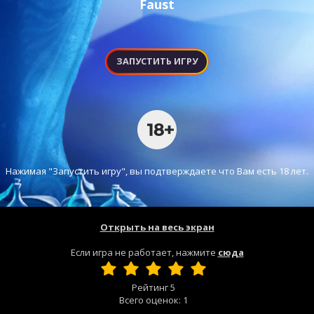
Faust
ЗАПУСТИТЬ ИГРУ
Нажимая "Запустить игру", вы подтверждаете что Вам есть 18 лет.
Открыть на весь экран
Если игра не работает, нажмите
сюда
Рейтинг
5
Всего оценок:
1