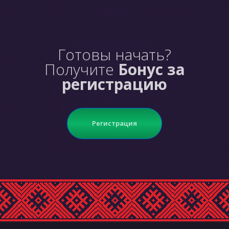
Готовы начать?
Получите
Бонус за
регистрацию
Регистрация