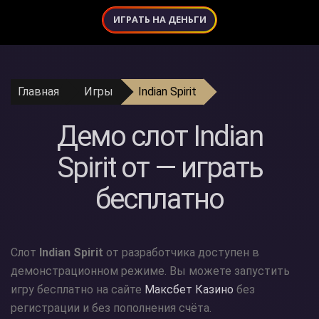
ИГРАТЬ НА ДЕНЬГИ
Главная
Игры
Indian Spirit
Демо слот Indian
Spirit от — играть
бесплатно
Слот
Indian Spirit
от разработчика
доступен в
демонстрационном режиме. Вы можете запустить
игру бесплатно на сайте
Максбет Казино
без
регистрации и без пополнения счёта.