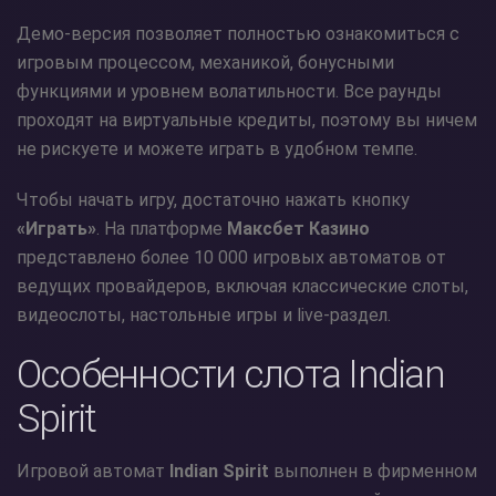
Демо-версия позволяет полностью ознакомиться с
игровым процессом, механикой, бонусными
функциями и уровнем волатильности. Все раунды
проходят на виртуальные кредиты, поэтому вы ничем
не рискуете и можете играть в удобном темпе.
Чтобы начать игру, достаточно нажать кнопку
«Играть»
. На платформе
Максбет Казино
представлено более 10 000 игровых автоматов от
ведущих провайдеров, включая классические слоты,
видеослоты, настольные игры и live-раздел.
Особенности слота Indian
Spirit
Игровой автомат
Indian Spirit
выполнен в фирменном