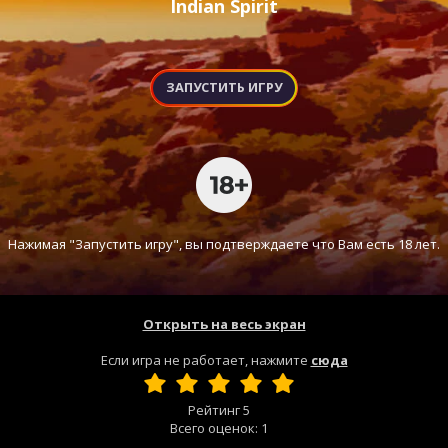
Indian Spirit
ЗАПУСТИТЬ ИГРУ
Нажимая "Запустить игру", вы подтверждаете что Вам есть 18 лет.
Открыть на весь экран
Если игра не работает, нажмите
сюда
Рейтинг
5
Всего оценок:
1