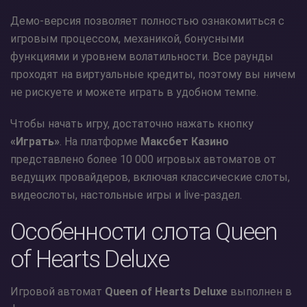
Демо-версия позволяет полностью ознакомиться с
игровым процессом, механикой, бонусными
функциями и уровнем волатильности. Все раунды
проходят на виртуальные кредиты, поэтому вы ничем
не рискуете и можете играть в удобном темпе.
Чтобы начать игру, достаточно нажать кнопку
«Играть»
. На платформе
Максбет Казино
представлено более 10 000 игровых автоматов от
ведущих провайдеров, включая классические слоты,
видеослоты, настольные игры и live-раздел.
Особенности слота Queen
of Hearts Deluxe
Игровой автомат
Queen of Hearts Deluxe
выполнен в