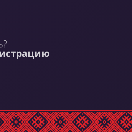
ь?
гистрацию