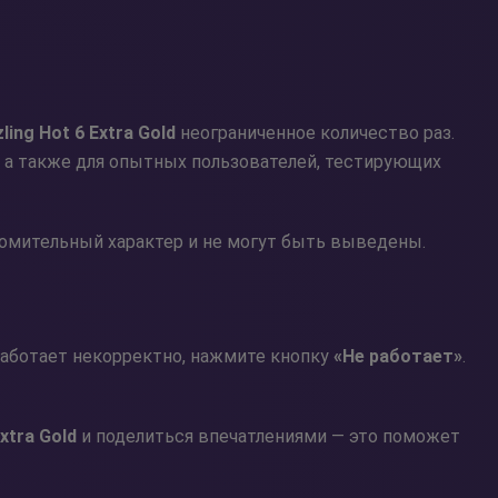
zling Hot 6 Extra Gold
неограниченное количество раз.
, а также для опытных пользователей, тестирующих
омительный характер и не могут быть выведены.
работает некорректно, нажмите кнопку
«Не работает»
.
Extra Gold
и поделиться впечатлениями — это поможет