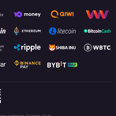
аны развлекать. Помните, что вы