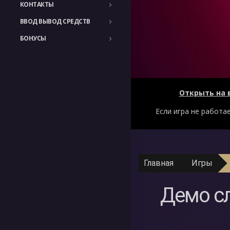
КОНТАКТЫ
ВВОД ВЫВОД СРЕДСТВ
БОНУСЫ
Открыть на 
Если игра не работа
Главная
Игры
Демо сл