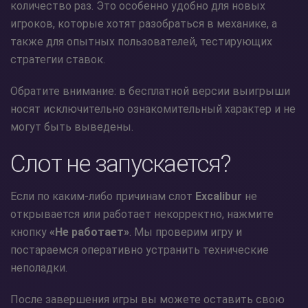
количество раз. Это особенно удобно для новых
игроков, которые хотят разобраться в механике, а
также для опытных пользователей, тестирующих
стратегии ставок.
Обратите внимание: в бесплатной версии выигрыши
носят исключительно ознакомительный характер и не
могут быть выведены.
Слот не запускается?
Если по каким-либо причинам слот
Excalibur
не
открывается или работает некорректно, нажмите
кнопку
«Не работает»
. Мы проверим игру и
постараемся оперативно устранить технические
неполадки.
После завершения игры вы можете оставить свою