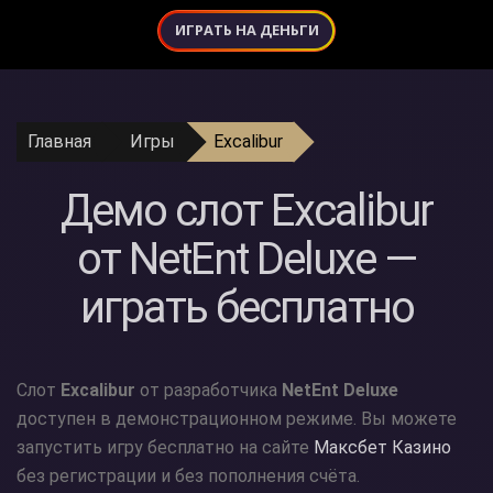
ИГРАТЬ НА ДЕНЬГИ
Главная
Игры
Excalibur
Демо слот Excalibur
от NetEnt Deluxe —
играть бесплатно
Слот
Excalibur
от разработчика
NetEnt Deluxe
доступен в демонстрационном режиме. Вы можете
запустить игру бесплатно на сайте
Максбет Казино
без регистрации и без пополнения счёта.