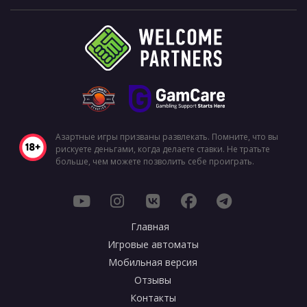
Азартные игры призваны развлекать. Помните, что вы
рискуете деньгами, когда делаете ставки. Не тратьте
больше, чем можете позволить себе проиграть.
Главная
Игровые автоматы
Мобильная версия
Отзывы
Контакты