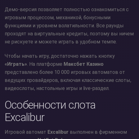
Демо-версия позволяет полностью ознакомиться с
игровым процессом, механикой, бонусными
функциями и уровнем волатильности. Все раунды
проходят на виртуальные кредиты, поэтому вы ничем
не рискуете и можете играть в удобном темпе.
Чтобы начать игру, достаточно нажать кнопку
«Играть»
. На платформе
Максбет Казино
представлено более 10 000 игровых автоматов от
ведущих провайдеров, включая классические слоты,
видеослоты, настольные игры и live-раздел.
Особенности слота
Excalibur
Игровой автомат
Excalibur
выполнен в фирменном