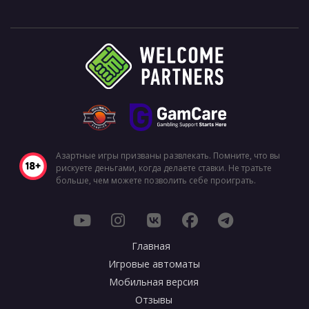
Азартные игры призваны развлекать. Помните, что вы
рискуете деньгами, когда делаете ставки. Не тратьте
больше, чем можете позволить себе проиграть.
Главная
Игровые автоматы
Мобильная версия
Отзывы