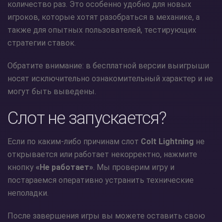
количество раз. Это особенно удобно для новых
игроков, которые хотят разобраться в механике, а
также для опытных пользователей, тестирующих
стратегии ставок.
Обратите внимание: в бесплатной версии выигрыши
носят исключительно ознакомительный характер и не
могут быть выведены.
Слот не запускается?
Если по каким-либо причинам слот
Colt Lightning
не
открывается или работает некорректно, нажмите
кнопку
«Не работает»
. Мы проверим игру и
постараемся оперативно устранить технические
неполадки.
После завершения игры вы можете оставить свою