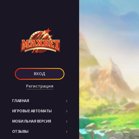
ВХОД
Регистрация
ГЛАВНАЯ
ИГРОВЫЕ АВТОМАТЫ
МОБИЛЬНАЯ ВЕРСИЯ
ОТЗЫВЫ