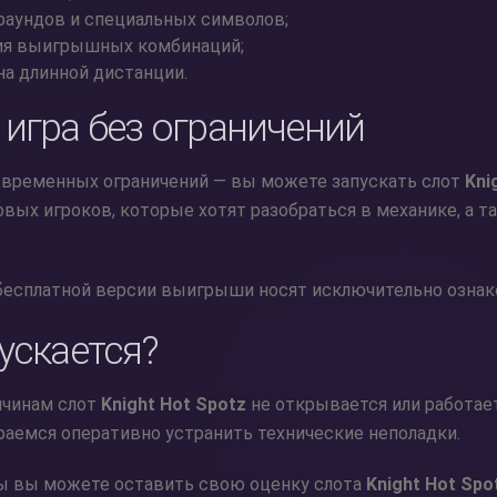
раундов и специальных символов;
ия выигрышных комбинаций;
на длинной дистанции.
 игра без ограничений
временных ограничений — вы можете запускать слот
Kni
овых игроков, которые хотят разобраться в механике, а 
 бесплатной версии выигрыши носят исключительно ознак
ускается?
ичинам слот
Knight Hot Spotz
не открывается или работае
раемся оперативно устранить технические неполадки.
ы вы можете оставить свою оценку слота
Knight Hot Spo