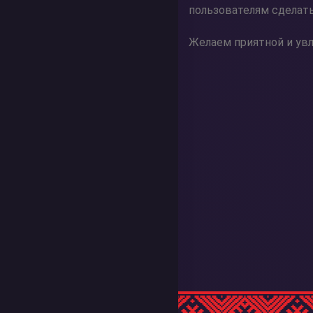
пользователям сделат
Желаем приятной и увл