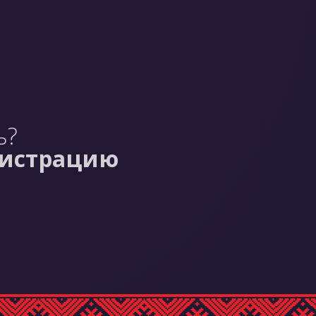
ь?
гистрацию