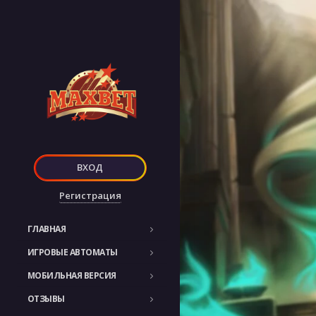
ВХОД
Регистрация
ГЛАВНАЯ
ИГРОВЫЕ АВТОМАТЫ
МОБИЛЬНАЯ ВЕРСИЯ
ОТЗЫВЫ