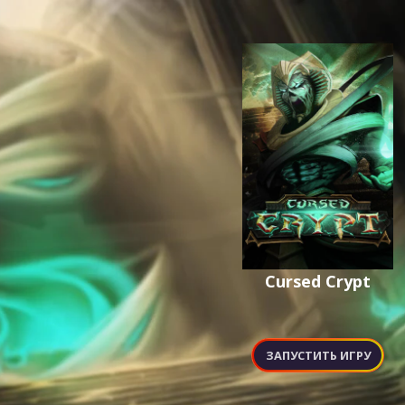
Cursed Crypt
ЗАПУСТИТЬ ИГРУ