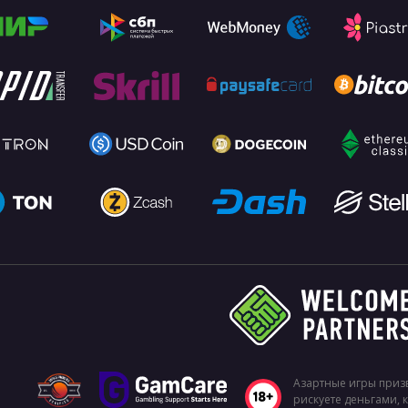
Азартные игры призв
рискуете деньгами, к