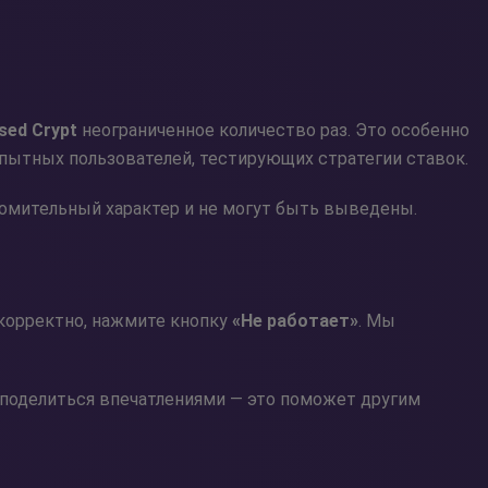
sed Crypt
неограниченное количество раз. Это особенно
 опытных пользователей, тестирующих стратегии ставок.
омительный характер и не могут быть выведены.
корректно, нажмите кнопку
«Не работает»
. Мы
поделиться впечатлениями — это поможет другим