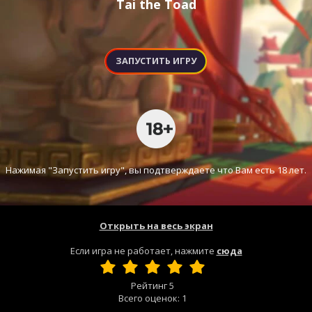
Tai the Toad
ЗАПУСТИТЬ ИГРУ
Нажимая "Запустить игру", вы подтверждаете что Вам есть 18 лет.
Открыть на весь экран
Если игра не работает, нажмите
сюда
Рейтинг
5
Всего оценок:
1