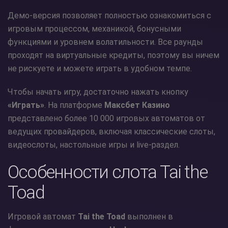
Демо-версия позволяет полностью ознакомиться с
игровым процессом, механикой, бонусными
функциями и уровнем волатильности. Все раунды
проходят на виртуальные кредиты, поэтому вы ничем
не рискуете и можете играть в удобном темпе.
Чтобы начать игру, достаточно нажать кнопку
«Играть»
. На платформе
Максбет Казино
представлено более 10 000 игровых автоматов от
ведущих провайдеров, включая классические слоты,
видеослоты, настольные игры и live-раздел.
Особенности слота Tai the
Toad
Игровой автомат
Tai the Toad
выполнен в