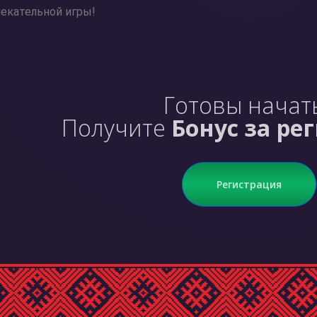
екательной игры!
Готовы начат
Получите
Бонус за ре
Регистрация