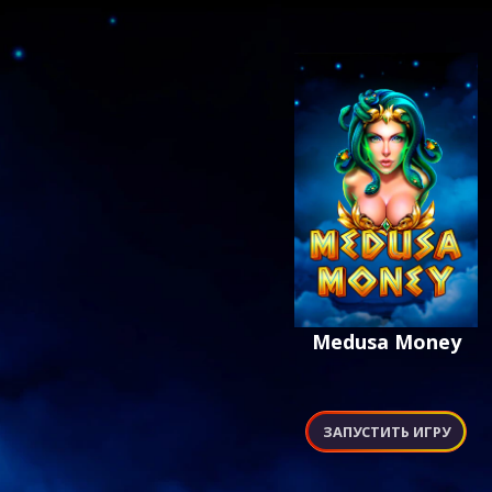
Medusa Money
ЗАПУСТИТЬ ИГРУ