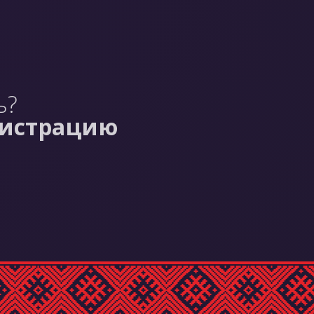
ь?
гистрацию