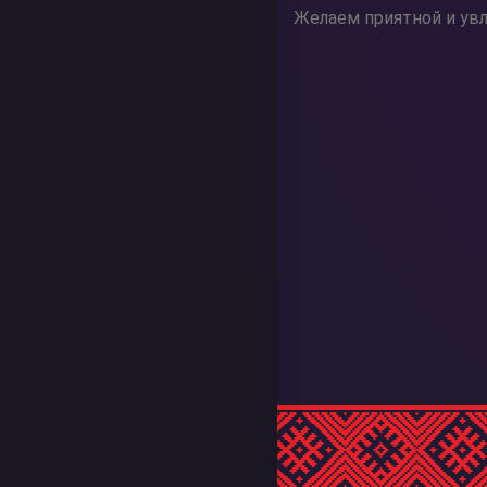
Желаем приятной и увл