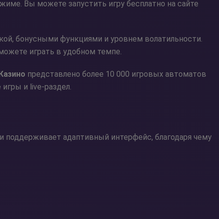
име. Вы можете запустить игру бесплатно на сайте
кой, бонусными функциями и уровнем волатильности.
можете играть в удобном темпе.
Казино
представлено более 10 000 игровых автоматов
гры и live-раздел.
и поддерживает адаптивный интерфейс, благодаря чему