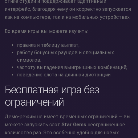
стиле студии
и поддерживает адаптивный
интерфейс, благодаря чему он корректно запускается
как на компьютере, так и на мобильных устройствах.
Во время игры вы можете изучить:
правила и таблицу выплат;
работу бонусных раундов и специальных
символов;
частоту выпадения выигрышных комбинаций;
поведение слота на длинной дистанции.
Бесплатная игра без
ограничений
Демо-режим не имеет временных ограничений — вы
можете запускать слот
Star Gems
неограниченное
количество раз. Это особенно удобно для новых