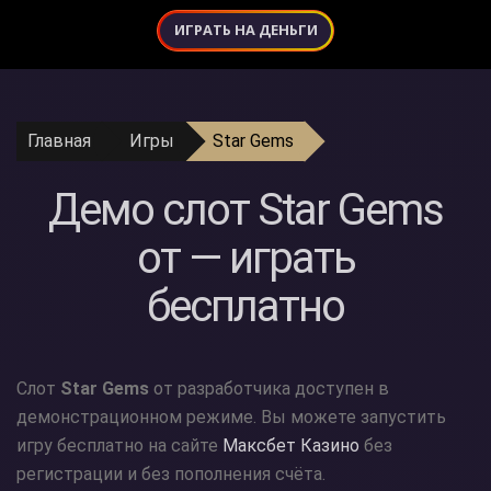
ИГРАТЬ НА ДЕНЬГИ
Главная
Игры
Star Gems
Демо слот Star Gems
от — играть
бесплатно
Слот
Star Gems
от разработчика
доступен в
демонстрационном режиме. Вы можете запустить
игру бесплатно на сайте
Максбет Казино
без
регистрации и без пополнения счёта.