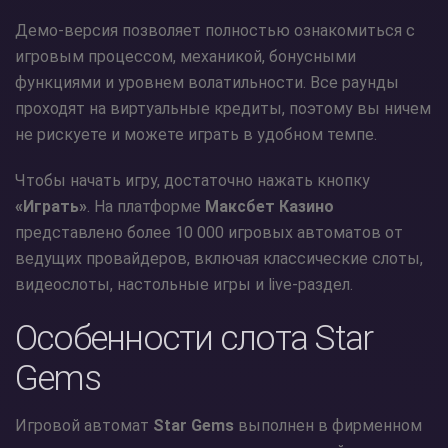
Демо-версия позволяет полностью ознакомиться с
игровым процессом, механикой, бонусными
функциями и уровнем волатильности. Все раунды
проходят на виртуальные кредиты, поэтому вы ничем
не рискуете и можете играть в удобном темпе.
Чтобы начать игру, достаточно нажать кнопку
«Играть»
. На платформе
Максбет Казино
представлено более 10 000 игровых автоматов от
ведущих провайдеров, включая классические слоты,
видеослоты, настольные игры и live-раздел.
Особенности слота Star
Gems
Игровой автомат
Star Gems
выполнен в фирменном