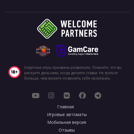
Азартные игры призваны развлекать. Помните, что вы
рискуете деньгами, когда делаете ставки. Не тратьте
больше, чем можете позволить себе проиграть.
Главная
Игровые автоматы
Мобильная версия
Отзывы