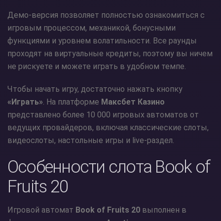
Демо-версия позволяет полностью ознакомиться с
игровым процессом, механикой, бонусными
функциями и уровнем волатильности. Все раунды
проходят на виртуальные кредиты, поэтому вы ничем
не рискуете и можете играть в удобном темпе.
Чтобы начать игру, достаточно нажать кнопку
«Играть»
. На платформе
Максбет Казино
представлено более 10 000 игровых автоматов от
ведущих провайдеров, включая классические слоты,
видеослоты, настольные игры и live-раздел.
Особенности слота Book of
Fruits 20
Игровой автомат
Book of Fruits 20
выполнен в