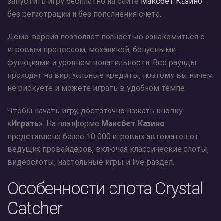
запустить игру бесплатно на сайте
Максбет Казино
без регистрации и без пополнения счёта.
Демо-версия позволяет полностью ознакомиться с
игровым процессом, механикой, бонусными
функциями и уровнем волатильности. Все раунды
проходят на виртуальные кредиты, поэтому вы ничем
не рискуете и можете играть в удобном темпе.
Чтобы начать игру, достаточно нажать кнопку
«Играть»
. На платформе
Максбет Казино
представлено более 10 000 игровых автоматов от
ведущих провайдеров, включая классические слоты,
видеослоты, настольные игры и live-раздел.
Особенности слота Crystal
Catcher