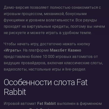
Демо-версия позволяет полностью ознакомиться с
игровым процессом, механикой, бонусными
функциями и уровнем волатильности. Все раунды
проходят на виртуальные кредиты, поэтому вы ничем
не рискуете и можете играть в удобном темпе.
Чтобы начать игру, достаточно нажать кнопку
«Играть»
. На платформе
Максбет Казино
представлено более 10 000 игровых автоматов от
ведущих провайдеров, включая классические слоты,
видеослоты, настольные игры и live-раздел.
Особенности слота Fat
Rabbit
Игровой автомат
Fat Rabbit
выполнен в фирменном