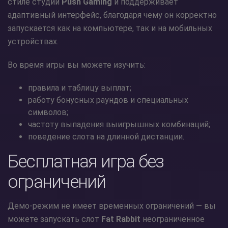
стиле студии
Push Gaming
и поддерживает
адаптивный интерфейс, благодаря чему он корректно
запускается как на компьютере, так и на мобильных
устройствах.
Во время игры вы можете изучить:
правила и таблицу выплат;
работу бонусных раундов и специальных
символов;
частоту выпадения выигрышных комбинаций;
поведение слота на длинной дистанции.
Бесплатная игра без
ограничений
Демо-режим не имеет временных ограничений — вы
можете запускать слот
Fat Rabbit
неограниченное