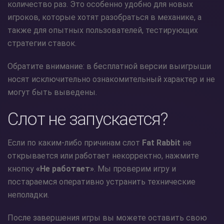
количество раз. Это особенно удобно для новых
игроков, которые хотят разобраться в механике, а
также для опытных пользователей, тестирующих
стратегии ставок.
Обратите внимание: в бесплатной версии выигрыши
носят исключительно ознакомительный характер и не
могут быть выведены.
Слот не запускается?
Если по каким-либо причинам слот
Fat Rabbit
не
открывается или работает некорректно, нажмите
кнопку
«Не работает»
. Мы проверим игру и
постараемся оперативно устранить технические
неполадки.
После завершения игры вы можете оставить свою