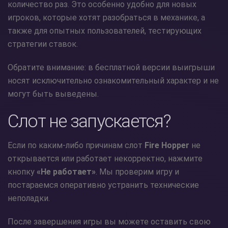
количество раз. Это особенно удобно для новых
игроков, которые хотят разобраться в механике, а
также для опытных пользователей, тестирующих
стратегии ставок.
Обратите внимание: в бесплатной версии выигрыши
носят исключительно ознакомительный характер и не
могут быть выведены.
Слот не запускается?
Если по каким-либо причинам слот
Fire Hopper
не
открывается или работает некорректно, нажмите
кнопку
«Не работает»
. Мы проверим игру и
постараемся оперативно устранить технические
неполадки.
После завершения игры вы можете оставить свою