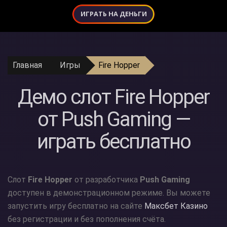
ИГРАТЬ НА ДЕНЬГИ
Главная
Игры
Fire Hopper
Демо слот Fire Hopper
от Push Gaming —
играть бесплатно
Слот
Fire Hopper
от разработчика
Push Gaming
доступен в демонстрационном режиме. Вы можете
запустить игру бесплатно на сайте
Максбет Казино
без регистрации и без пополнения счёта.