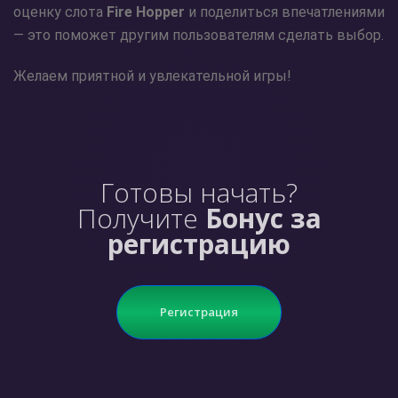
оценку слота
Fire Hopper
и поделиться впечатлениями
— это поможет другим пользователям сделать выбор.
Желаем приятной и увлекательной игры!
Готовы начать?
Получите
Бонус за
регистрацию
Регистрация