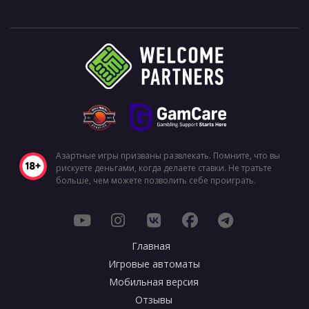
Азартные игры призваны развлекать. Помните, что вы
рискуете деньгами, когда делаете ставки. Не тратьте
больше, чем можете позволить себе проиграть.
Главная
Игровые автоматы
Мобильная версия
Отзывы