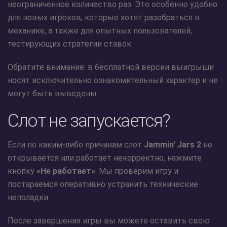
неограниченное количество раз. Это особенно удобно
для новых игроков, которые хотят разобраться в
механике, а также для опытных пользователей,
тестирующих стратегии ставок.
Обратите внимание: в бесплатной версии выигрыши
носят исключительно ознакомительный характер и не
могут быть выведены.
Слот не запускается?
Если по каким-либо причинам слот
Jammin' Jars 2
не
открывается или работает некорректно, нажмите
кнопку
«Не работает»
. Мы проверим игру и
постараемся оперативно устранить технические
неполадки.
После завершения игры вы можете оставить свою