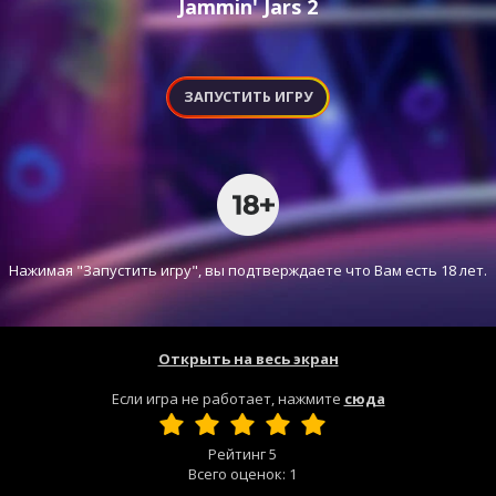
Jammin' Jars 2
ЗАПУСТИТЬ ИГРУ
Нажимая "Запустить игру", вы подтверждаете что Вам есть 18 лет.
Открыть на весь экран
Если игра не работает, нажмите
сюда
Рейтинг
5
Всего оценок:
1