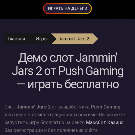
ИГРАТЬ НА ДЕНЬГИ
Главная
Игры
Jammin' Jars 2
Демо слот Jammin'
Jars 2 от Push Gaming
— играть бесплатно
Слот
Jammin' Jars 2
от разработчика
Push Gaming
доступен в демонстрационном режиме. Вы можете
запустить игру бесплатно на сайте
Максбет Казино
без регистрации и без пополнения счёта.