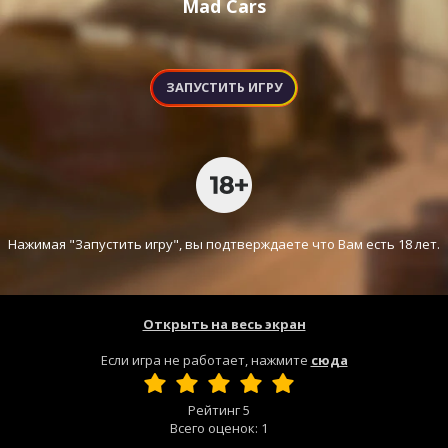
Mad Cars
ЗАПУСТИТЬ ИГРУ
Нажимая "Запустить игру", вы подтверждаете что Вам есть 18 лет.
Открыть на весь экран
Если игра не работает, нажмите
сюда
Рейтинг
5
Всего оценок:
1