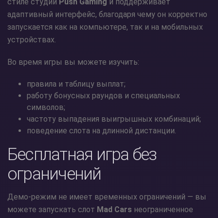
стиле студии
Push Gaming
и поддерживает
адаптивный интерфейс, благодаря чему он корректно
запускается как на компьютере, так и на мобильных
устройствах.
Во время игры вы можете изучить:
правила и таблицу выплат;
работу бонусных раундов и специальных
символов;
частоту выпадения выигрышных комбинаций;
поведение слота на длинной дистанции.
Бесплатная игра без
ограничений
Демо-режим не имеет временных ограничений — вы
можете запускать слот
Mad Cars
неограниченное