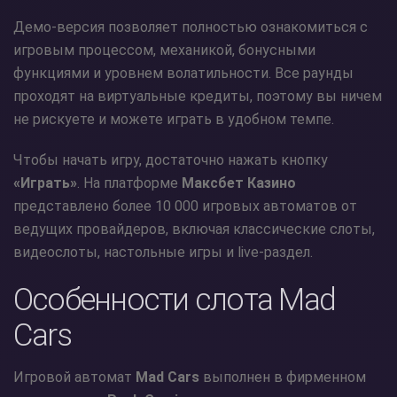
Демо-версия позволяет полностью ознакомиться с
игровым процессом, механикой, бонусными
функциями и уровнем волатильности. Все раунды
проходят на виртуальные кредиты, поэтому вы ничем
не рискуете и можете играть в удобном темпе.
Чтобы начать игру, достаточно нажать кнопку
«Играть»
. На платформе
Максбет Казино
представлено более 10 000 игровых автоматов от
ведущих провайдеров, включая классические слоты,
видеослоты, настольные игры и live-раздел.
Особенности слота Mad
Cars
Игровой автомат
Mad Cars
выполнен в фирменном