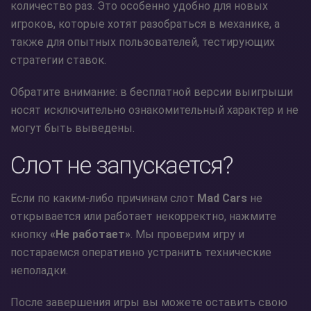
количество раз. Это особенно удобно для новых
игроков, которые хотят разобраться в механике, а
также для опытных пользователей, тестирующих
стратегии ставок.
Обратите внимание: в бесплатной версии выигрыши
носят исключительно ознакомительный характер и не
могут быть выведены.
Слот не запускается?
Если по каким-либо причинам слот
Mad Cars
не
открывается или работает некорректно, нажмите
кнопку
«Не работает»
. Мы проверим игру и
постараемся оперативно устранить технические
неполадки.
После завершения игры вы можете оставить свою