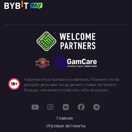
Азартные игры призваны развлекать. Помните, что вы
рискуете деньгами, когда делаете ставки. Не тратьте
больше, чем можете позволить себе проиграть.
Главная
Игровые автоматы