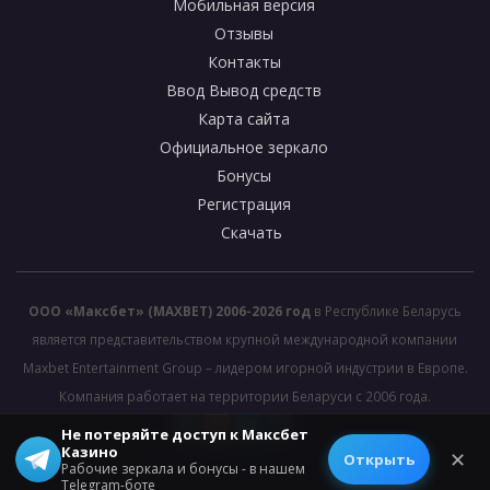
Мобильная версия
Отзывы
Контакты
Ввод Вывод средств
Карта сайта
Официальное зеркало
Бонусы
Регистрация
Скачать
ООО «Максбет» (MAXBET) 2006-2026 год
в Республике Беларусь
является представительством крупной международной компании
Maxbet Entertainment Group – лидером игорной индустрии в Европе.
Компания работает на территории Беларуси с 2006 года.
Не потеряйте доступ к Максбет
Казино
© 2026 All rights reserved.
✕
Открыть
Рабочие зеркала и бонусы - в нашем
Telegram-боте