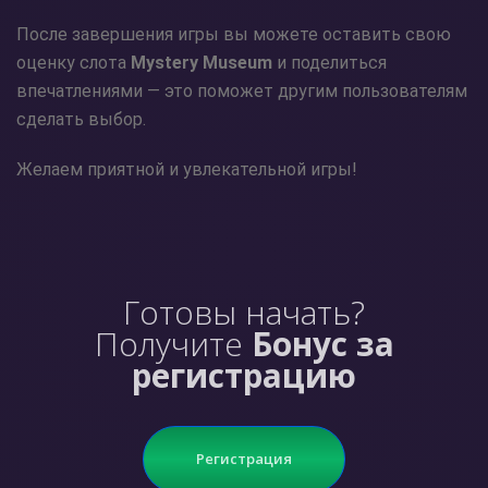
После завершения игры вы можете оставить свою
оценку слота
Mystery Museum
и поделиться
впечатлениями — это поможет другим пользователям
сделать выбор.
Желаем приятной и увлекательной игры!
Готовы начать?
Получите
Бонус за
регистрацию
Регистрация