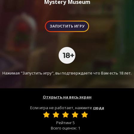
Mystery Museum
ЗАПУСТИТЬ ИГРУ
Нажимая "Запустить игру", вы подтверждаете что Вам есть 18 лет.
Открыть на весь экран
Если игра не работает, нажмите
сюда
Рейтинг
5
Всего оценок:
1