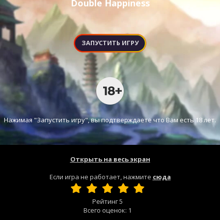
Double Happiness
ЗАПУСТИТЬ ИГРУ
Нажимая "Запустить игру", вы подтверждаете что Вам есть 18 лет.
Открыть на весь экран
Если игра не работает, нажмите
сюда
Рейтинг
5
Всего оценок:
1