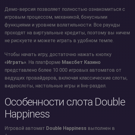
Демо-версия позволяет полностью ознакомиться с
игровым процессом, механикой, бонусными
функциями и уровнем волатильности. Все раунды
проходят на виртуальные кредиты, поэтому вы ничем
не рискуете и можете играть в удобном темпе.
Чтобы начать игру, достаточно нажать кнопку
«Играть»
. На платформе
Максбет Казино
представлено более 10 000 игровых автоматов от
ведущих провайдеров, включая классические слоты,
видеослоты, настольные игры и live-раздел.
Особенности слота Double
Happiness
Игровой автомат
Double Happiness
выполнен в