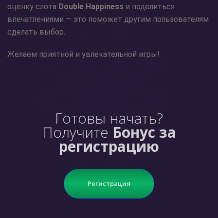
оценку слота
Double Happiness
и поделиться
впечатлениями — это поможет другим пользователям
сделать выбор.
Желаем приятной и увлекательной игры!
Готовы начать?
Получите
Бонус за
регистрацию
Регистрация