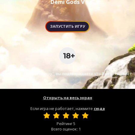
Demi Gods V
ЗАПУСТИТЬ ИГРУ
Нажимая "Запустить игру", вы подтверждаете что Вам есть 18 лет.
Открыть на весь экран
Если игра не работает, нажмите
сюда
Рейтинг
5
Всего оценок:
1