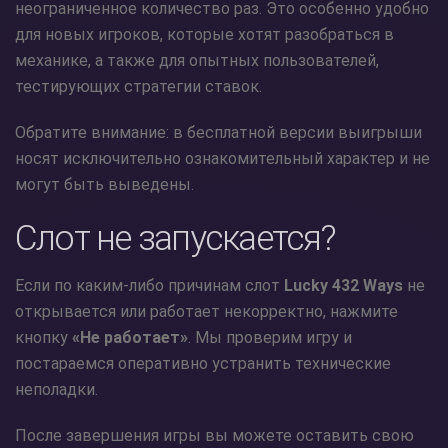
неограниченное количество раз. Это особенно удобно
для новых игроков, которые хотят разобраться в
механике, а также для опытных пользователей,
тестирующих стратегии ставок.
Обратите внимание: в бесплатной версии выигрыши
носят исключительно ознакомительный характер и не
могут быть выведены.
Слот не запускается?
Если по каким-либо причинам слот
Lucky 432 Ways
не
открывается или работает некорректно, нажмите
кнопку
«Не работает»
. Мы проверим игру и
постараемся оперативно устранить технические
неполадки.
После завершения игры вы можете оставить свою