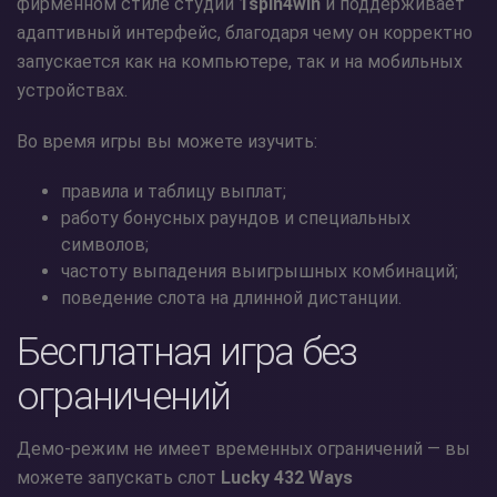
фирменном стиле студии
1spin4win
и поддерживает
адаптивный интерфейс, благодаря чему он корректно
запускается как на компьютере, так и на мобильных
устройствах.
Во время игры вы можете изучить:
правила и таблицу выплат;
работу бонусных раундов и специальных
символов;
частоту выпадения выигрышных комбинаций;
поведение слота на длинной дистанции.
Бесплатная игра без
ограничений
Демо-режим не имеет временных ограничений — вы
можете запускать слот
Lucky 432 Ways