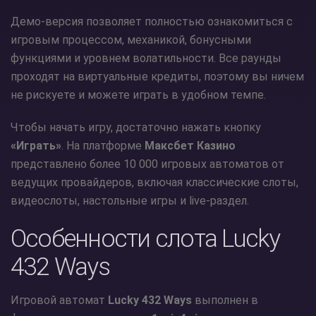
Демо-версия позволяет полностью ознакомиться с
игровым процессом, механикой, бонусными
функциями и уровнем волатильности. Все раунды
проходят на виртуальные кредиты, поэтому вы ничем
не рискуете и можете играть в удобном темпе.
Чтобы начать игру, достаточно нажать кнопку
«Играть»
. На платформе
Максбет Казино
представлено более 10 000 игровых автоматов от
ведущих провайдеров, включая классические слоты,
видеослоты, настольные игры и live-раздел.
Особенности слота Lucky
432 Ways
Игровой автомат
Lucky 432 Ways
выполнен в