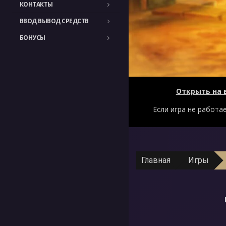
КОНТАКТЫ
ВВОД ВЫВОД СРЕДСТВ
БОНУСЫ
Открыть на 
Если игра не работа
Главная
Игры