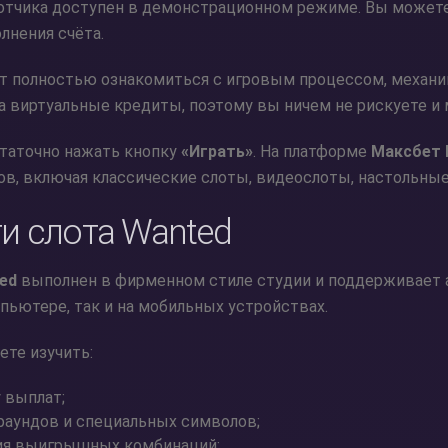
отчика
доступен в демонстрационном режиме. Вы можете 
лнения счёта.
т полностью ознакомиться с игровым процессом, механи
а виртуальные кредиты, поэтому вы ничем не рискуете и 
статочно нажать кнопку
«Играть»
. На платформе
Максбет 
в, включая классические слоты, видеослоты, настольные и
и слота Wanted
ed
выполнен в фирменном стиле студии
и поддерживает 
мпьютере, так и на мобильных устройствах.
те изучить:
у выплат;
раундов и специальных символов;
ия выигрышных комбинаций;