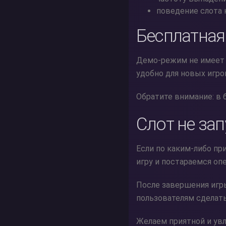
поведение слота 
Бесплатная
Демо-режим не имеет 
удобно для новых игро
Обратите внимание: в
Слот не зап
Если по каким-либо пр
игру и постараемся оп
После завершения игр
пользователям сделат
Желаем приятной и увл