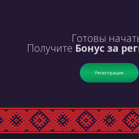
Готовы начат
Получите
Бонус за ре
Регистрация