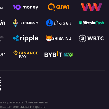
аны развлекать. Помните, что вы
огда делаете ставки. Не тратьте