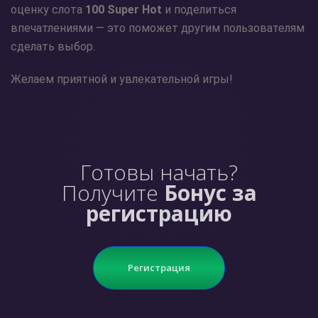
оценку слота
100 Super Hot
и поделиться
впечатлениями — это поможет другим пользователям
сделать выбор.
Желаем приятной и увлекательной игры!
Готовы начать?
Получите
Бонус за
регистрацию
Регистрация