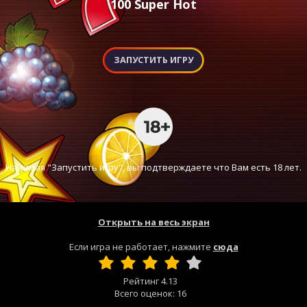
100 Super Hot
ЗАПУСТИТЬ ИГРУ
Нажимая "Запустить игру", вы подтверждаете что Вам есть 18 лет.
Открыть на весь экран
Если игра не работает, нажмите
сюда
Рейтинг
4.13
Всего оценок:
16