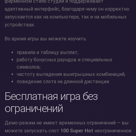
фирменном стиле студии
и поддерживает
адаптивный интерфейс, благодаря чему он корректно
запускается как на компьютере, так и на мобильных
устройствах.
Во время игры вы можете изучить:
правила и таблицу выплат;
работу бонусных раундов и специальных
символов;
частоту выпадения выигрышных комбинаций;
поведение слота на длинной дистанции.
Бесплатная игра без
ограничений
Демо-режим не имеет временных ограничений — вы
можете запускать слот
100 Super Hot
неограниченное