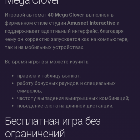
Игровой автомат
40 Mega Clover
выполнен в
фирменном стиле студии
Amusnet Interactive
и
поддерживает адаптивный интерфейс, благодаря
чему он корректно запускается как на компьютере,
так и на мобильных устройствах.
Во время игры вы можете изучить:
правила и таблицу выплат;
работу бонусных раундов и специальных
символов;
частоту выпадения выигрышных комбинаций;
поведение слота на длинной дистанции.
Бесплатная игра без
ограничений