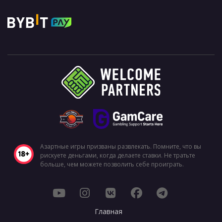
Азартные игры призваны развлекать. Помните, что вы
рискуете деньгами, когда делаете ставки. Не тратьте
больше, чем можете позволить себе проиграть.
Главная