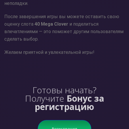
неполадки.
После завершения игры вы можете оставить свою
оценку слота
40 Mega Clover
и поделиться
впечатлениями — это поможет другим пользователям
сделать выбор.
Желаем приятной и увлекательной игры!
Готовы начать?
Получите
Бонус за
регистрацию
Регистрация