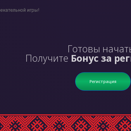
екательной игры!
Готовы начат
Получите
Бонус за ре
Регистрация