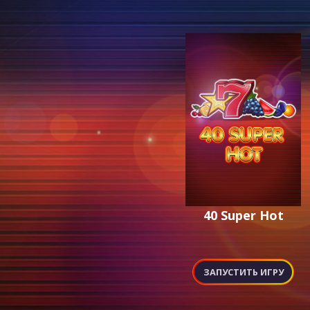
40 Super Hot
ЗАПУСТИТЬ ИГРУ