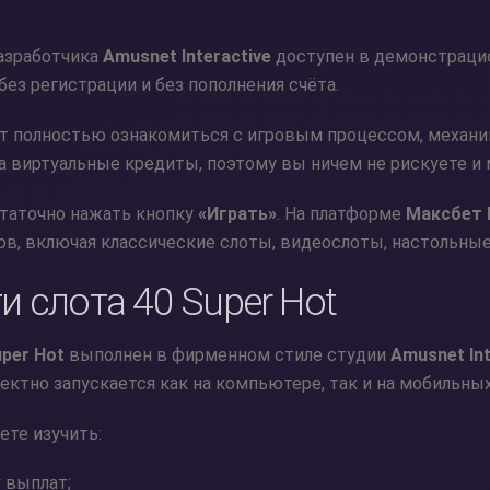
азработчика
Amusnet Interactive
доступен в демонстрацио
без регистрации и без пополнения счёта.
т полностью ознакомиться с игровым процессом, механи
а виртуальные кредиты, поэтому вы ничем не рискуете и 
статочно нажать кнопку
«Играть»
. На платформе
Максбет 
в, включая классические слоты, видеослоты, настольные и
 слота 40 Super Hot
uper Hot
выполнен в фирменном стиле студии
Amusnet Int
ректно запускается как на компьютере, так и на мобильны
те изучить:
у выплат;