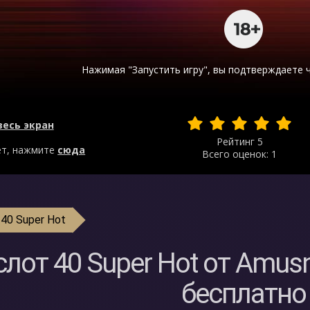
Нажимая "Запустить игру", вы подтверждаете ч
весь экран
Рейтинг
5
ет, нажмите
сюда
Всего оценок:
1
40 Super Hot
лот 40 Super Hot от Amusne
бесплатно