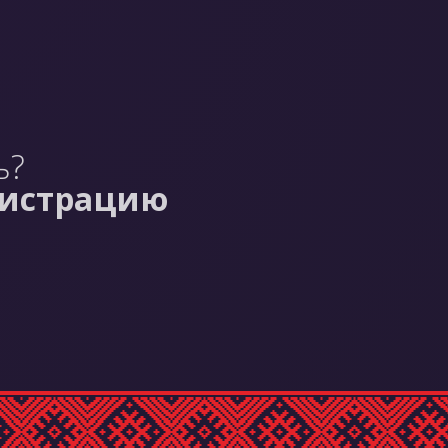
ь?
гистрацию