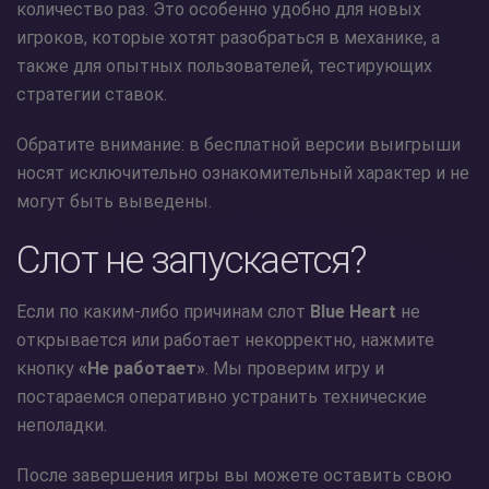
количество раз. Это особенно удобно для новых
игроков, которые хотят разобраться в механике, а
также для опытных пользователей, тестирующих
стратегии ставок.
Обратите внимание: в бесплатной версии выигрыши
носят исключительно ознакомительный характер и не
могут быть выведены.
Слот не запускается?
Если по каким-либо причинам слот
Blue Heart
не
открывается или работает некорректно, нажмите
кнопку
«Не работает»
. Мы проверим игру и
постараемся оперативно устранить технические
неполадки.
После завершения игры вы можете оставить свою