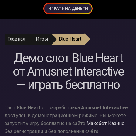
ИГРАТЬ НА ДЕНЬГИ
Главная
Игры
Blue Heart
Демо слот Blue Heart
от Amusnet Interactive
— играть бесплатно
Слот
Blue Heart
от разработчика
Amusnet Interactive
доступен в демонстрационном режиме. Вы можете
запустить игру бесплатно на сайте
Максбет Казино
без регистрации и без пополнения счёта.