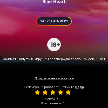
Blue Heart
ЗАПУСТИТЬ ИГРУ
Нажимая "Запустить игру", вы подтверждаете что Вам есть 18 лет.
Открыть на весь экран
Если игра не работает, нажмите
сюда
Рейтинг
5
Всего оценок:
1