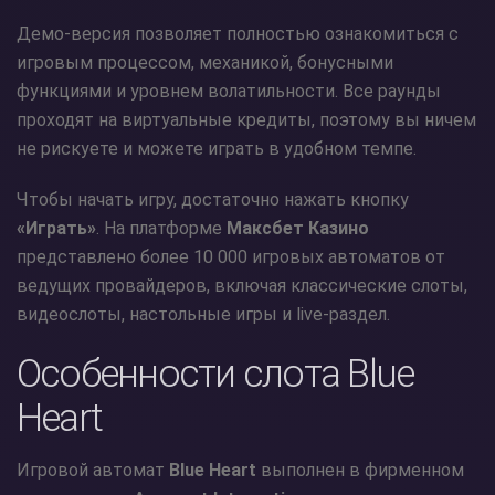
Демо-версия позволяет полностью ознакомиться с
игровым процессом, механикой, бонусными
функциями и уровнем волатильности. Все раунды
проходят на виртуальные кредиты, поэтому вы ничем
не рискуете и можете играть в удобном темпе.
Чтобы начать игру, достаточно нажать кнопку
«Играть»
. На платформе
Максбет Казино
представлено более 10 000 игровых автоматов от
ведущих провайдеров, включая классические слоты,
видеослоты, настольные игры и live-раздел.
Особенности слота Blue
Heart
Игровой автомат
Blue Heart
выполнен в фирменном