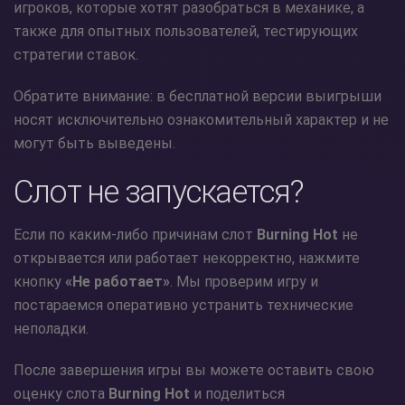
игроков, которые хотят разобраться в механике, а
также для опытных пользователей, тестирующих
стратегии ставок.
Обратите внимание: в бесплатной версии выигрыши
носят исключительно ознакомительный характер и не
могут быть выведены.
Слот не запускается?
Если по каким-либо причинам слот
Burning Hot
не
открывается или работает некорректно, нажмите
кнопку
«Не работает»
. Мы проверим игру и
постараемся оперативно устранить технические
неполадки.
После завершения игры вы можете оставить свою
оценку слота
Burning Hot
и поделиться