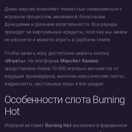
Демо-версия позволяет полностью ознакомиться с
игровым процессом, механикой, бонусными
функциями и уровнем волатильности. Все раунды
проходят на виртуальные кредиты, поэтому вы ничем
не рискуете и можете играть в удобном темпе.
Чтобы начать игру, достаточно нажать кнопку
«Играть»
. На платформе
Максбет Казино
представлено более 10 000 игровых автоматов от
ведущих провайдеров, включая классические слоты,
видеослоты, настольные игры и live-раздел.
Особенности слота Burning
Hot
Игровой автомат
Burning Hot
выполнен в фирменном