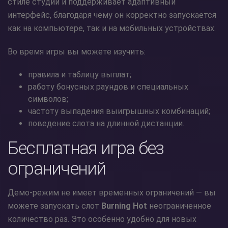
стиле студии
и поддерживает адаптивный
интерфейс, благодаря чему он корректно запускается
как на компьютере, так и на мобильных устройствах.
Во время игры вы можете изучить:
правила и таблицу выплат;
работу бонусных раундов и специальных
символов;
частоту выпадения выигрышных комбинаций;
поведение слота на длинной дистанции.
Бесплатная игра без
ограничений
Демо-режим не имеет временных ограничений — вы
можете запускать слот
Burning Hot
неограниченное
количество раз. Это особенно удобно для новых