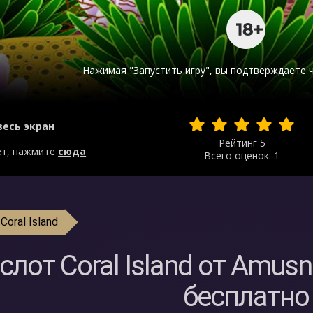
Нажимая "Запустить игру", вы подтверждаете ч
весь экран
Рейтинг
5
ет, нажмите
сюда
Всего оценок:
1
Coral Island
лот Coral Island от Amusne
бесплатно