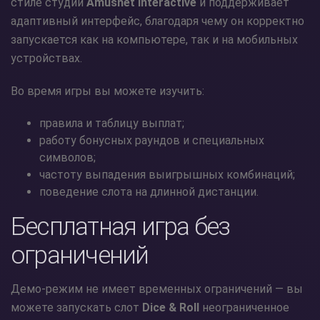
стиле студии
Amusnet Interactive
и поддерживает
адаптивный интерфейс, благодаря чему он корректно
запускается как на компьютере, так и на мобильных
устройствах.
Во время игры вы можете изучить:
правила и таблицу выплат;
работу бонусных раундов и специальных
символов;
частоту выпадения выигрышных комбинаций;
поведение слота на длинной дистанции.
Бесплатная игра без
ограничений
Демо-режим не имеет временных ограничений — вы
можете запускать слот
Dice & Roll
неограниченное