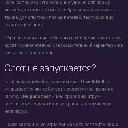
количество раз. Это особенно удобно для новых
игроков, которые хотят разобраться в механике, а
также для опытных пользователей, тестирующих
стратегии ставок.
Обратите внимание: в бесплатной версии выигрыши
носят исключительно ознакомительный характер и не
могут быть выведены.
Слот не запускается?
Если по каким-либо причинам слот
Dice & Roll
не
открывается или работает некорректно, нажмите
кнопку
«Не работает»
. Мы проверим игру и
постараемся оперативно устранить технические
неполадки.
После завершения игры вы можете оставить свою