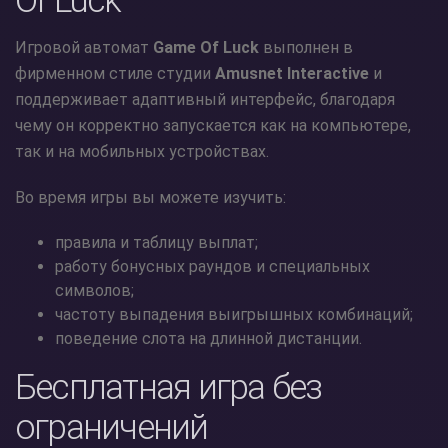
Игровой автомат
Game Of Luck
выполнен в
фирменном стиле студии
Amusnet Interactive
и
поддерживает адаптивный интерфейс, благодаря
чему он корректно запускается как на компьютере,
так и на мобильных устройствах.
Во время игры вы можете изучить:
правила и таблицу выплат;
работу бонусных раундов и специальных
символов;
частоту выпадения выигрышных комбинаций;
поведение слота на длинной дистанции.
Бесплатная игра без
ограничений