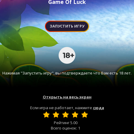
Game Of Luck
ЗАПУСТИТЬ ИГРУ
Нажимая "Запустить игру", вы подтверждаете что Вам есть 18 лет.
Открыть на весь экран
Если игра не работает, нажмите
сюда
Рейтинг
5.00
Всего оценок:
1