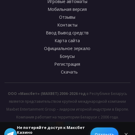
Игровые автоматы
Мобильная версия
Отзывы
Контакты
Ввод Вывод средств
Карта сайта
Официальное зеркало
Бонусы
Регистрация
Скачать
ООО «Максбет» (MAXBET) 2006-2026 год
в Республике Беларусь
является представительством крупной международной компании
Maxbet Entertainment Group – лидером игорной индустрии в Европе.
Компания работает на территории Беларуси с 2006 года.
Не потеряйте доступ к Максбет
Казино
© 2026 All rights reserved.
✕
Открыть