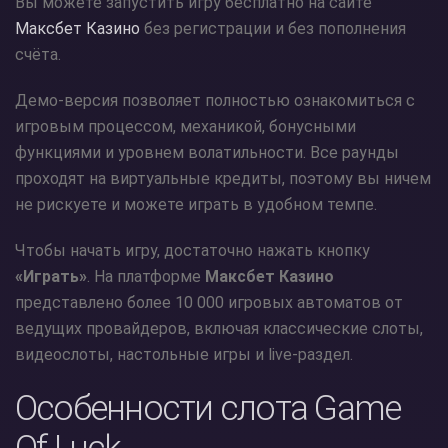
Вы можете запустить игру бесплатно на сайте
Максбет Казино
без регистрации и без пополнения
счёта.
Демо-версия позволяет полностью ознакомиться с
игровым процессом, механикой, бонусными
функциями и уровнем волатильности. Все раунды
проходят на виртуальные кредиты, поэтому вы ничем
не рискуете и можете играть в удобном темпе.
Чтобы начать игру, достаточно нажать кнопку
«Играть»
. На платформе
Максбет Казино
представлено более 10 000 игровых автоматов от
ведущих провайдеров, включая классические слоты,
видеослоты, настольные игры и live-раздел.
Особенности слота Game
Of Luck