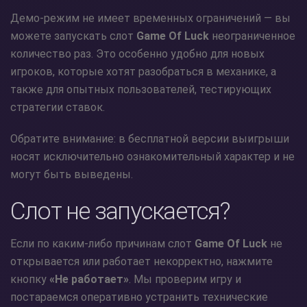
Демо-режим не имеет временных ограничений — вы
можете запускать слот
Game Of Luck
неограниченное
количество раз. Это особенно удобно для новых
игроков, которые хотят разобраться в механике, а
также для опытных пользователей, тестирующих
стратегии ставок.
Обратите внимание: в бесплатной версии выигрыши
носят исключительно ознакомительный характер и не
могут быть выведены.
Слот не запускается?
Если по каким-либо причинам слот
Game Of Luck
не
открывается или работает некорректно, нажмите
кнопку
«Не работает»
. Мы проверим игру и
постараемся оперативно устранить технические