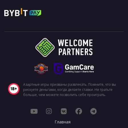
Азартные игры призваны развлекать. Помните, что вы
рискуете деньгами, когда делаете ставки. Не тратьте
больше, чем можете позволить себе проиграть.
Главная