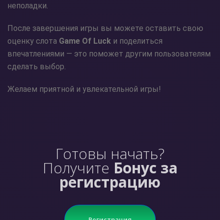
неполадки.
После завершения игры вы можете оставить свою
оценку слота
Game Of Luck
и поделиться
впечатлениями — это поможет другим пользователям
сделать выбор.
Желаем приятной и увлекательной игры!
Готовы начать?
Получите
Бонус за
регистрацию
Регистрация