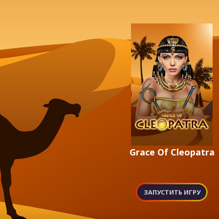
Grace Of Cleopatra
ЗАПУСТИТЬ ИГРУ