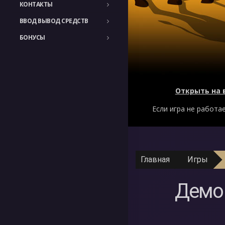
КОНТАКТЫ
ВВОД ВЫВОД СРЕДСТВ
БОНУСЫ
Открыть на 
Если игра не работа
Главная
Игры
Демо 