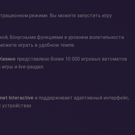
трационном режиме. Вы можете запустить игру
кой, бонусными функциями и уровнем волатильности.
можете играть в удобном темпе.
Казино
представлено более 10 000 игровых автоматов
гры и live-раздел.
et Interactive
и поддерживает адаптивный интерфейс,
х устройствах.