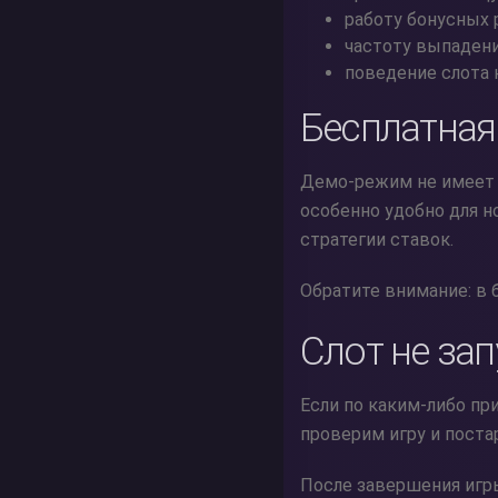
работу бонусных 
частоту выпаден
поведение слота 
Бесплатная
Демо-режим не имеет 
особенно удобно для н
стратегии ставок.
Обратите внимание: в
Слот не зап
Если по каким-либо пр
проверим игру и поста
После завершения игр