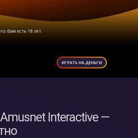
то Вам есть 18 лет.
ИГРАТЬ НА ДЕНЬГИ
Amusnet Interactive —
тно