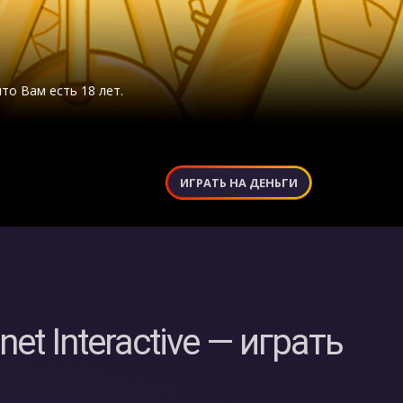
то Вам есть 18 лет.
ИГРАТЬ НА ДЕНЬГИ
et Interactive — играть