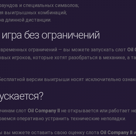
раундов и специальных символов;
ия выигрышных комбинаций;
на длинной дистанции.
 игра без ограничений
временных ограничений — вы можете запускать слот
Oil
овых игроков, которые хотят разобраться в механике, а 
 бесплатной версии выигрыши носят исключительно ознак
ускается?
ичинам слот
Oil Company II
не открывается или работает н
раемся оперативно устранить технические неполадки.
ы вы можете оставить свою оценку слота
Oil Company II
и