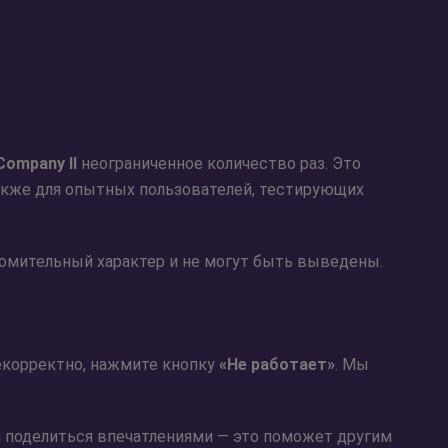
 Company II
неограниченное количество раз. Это
также для опытных пользователей, тестирующих
омительный характер и не могут быть выведены.
екорректно, нажмите кнопку
«Не работает»
. Мы
 поделиться впечатлениями — это поможет другим