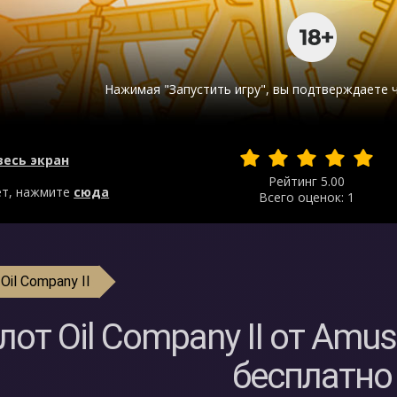
Нажимая "Запустить игру", вы подтверждаете ч
весь экран
Рейтинг
5.00
ет, нажмите
сюда
Всего оценок:
1
Oil Company II
от Oil Company II от Amusn
бесплатно