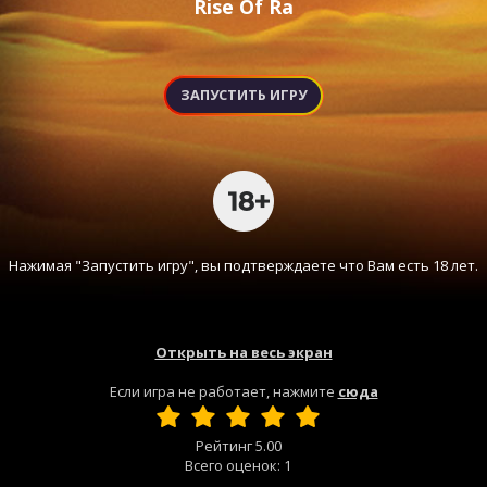
Rise Of Ra
ЗАПУСТИТЬ ИГРУ
Нажимая "Запустить игру", вы подтверждаете что Вам есть 18 лет.
Открыть на весь экран
Если игра не работает, нажмите
сюда
Рейтинг
5.00
Всего оценок:
1