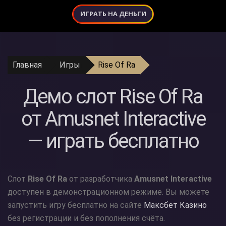
ИГРАТЬ НА ДЕНЬГИ
Главная
Игры
Rise Of Ra
Демо слот Rise Of Ra
от Amusnet Interactive
— играть бесплатно
Слот
Rise Of Ra
от разработчика
Amusnet Interactive
доступен в демонстрационном режиме. Вы можете
запустить игру бесплатно на сайте
Максбет Казино
без регистрации и без пополнения счёта.