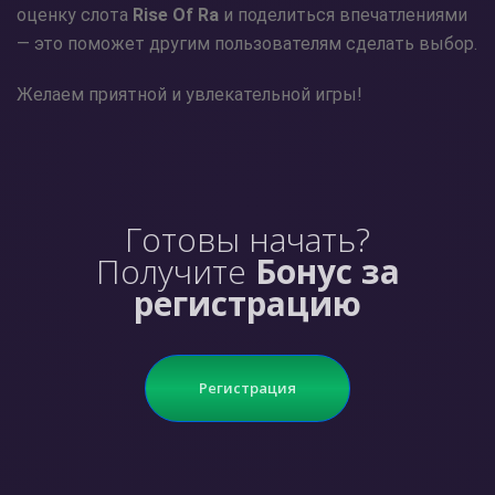
оценку слота
Rise Of Ra
и поделиться впечатлениями
— это поможет другим пользователям сделать выбор.
Желаем приятной и увлекательной игры!
Готовы начать?
Получите
Бонус за
регистрацию
Регистрация