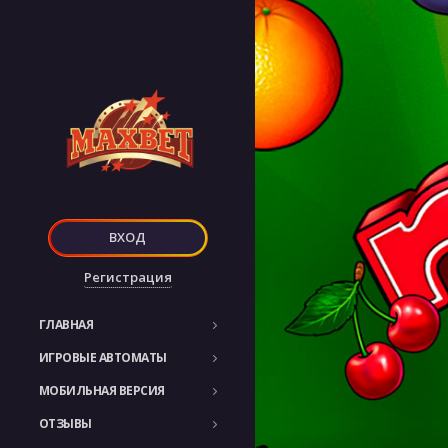
ВХОД
Регистрация
ГЛАВНАЯ
ИГРОВЫЕ АВТОМАТЫ
МОБИЛЬНАЯ ВЕРСИЯ
ОТЗЫВЫ