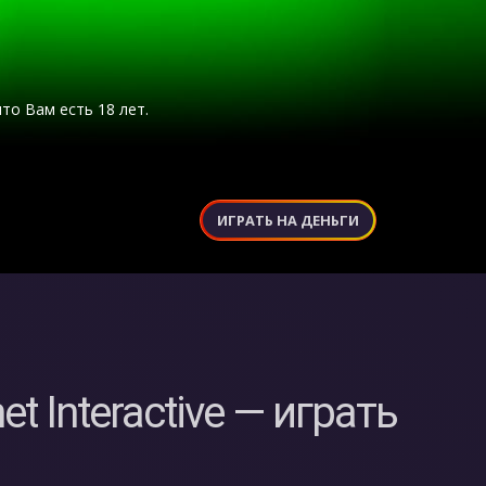
то Вам есть 18 лет.
ИГРАТЬ НА ДЕНЬГИ
t Interactive — играть