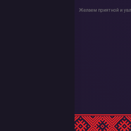
Желаем приятной и увл