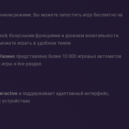
нном режиме. Вы можете запустить игру бесплатно на
кой, бонусными функциями и уровнем волатильности.
можете играть в удобном темпе.
Казино
представлено более 10 000 игровых автоматов
гры и live-раздел.
eractive
и поддерживает адаптивный интерфейс,
х устройствах.