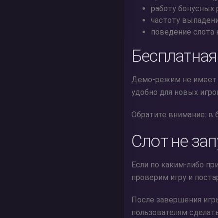
работу бонусных 
частоту выпаден
поведение слота 
Бесплатная
Демо-режим не имеет 
удобно для новых игро
Обратите внимание: в
Слот не зап
Если по каким-либо пр
проверим игру и поста
После завершения игр
пользователям сделат