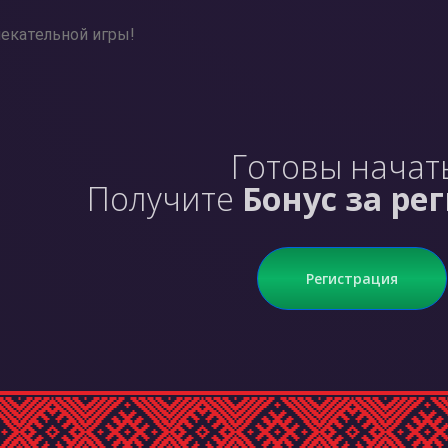
екательной игры!
Готовы начат
Получите
Бонус за ре
Регистрация