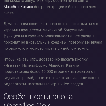
Вы можете запустить игру бесплатно на сайте
Максбет Казино
без регистрации и без пополнения
счёта.
Демо-версия позволяет полностью ознакомиться с
игровым процессом, механикой, бонусными
функциями и уровнем волатильности. Все раунды
проходят на виртуальные кредиты, поэтому вы ничем
не рискуете и можете играть в удобном темпе.
Чтобы начать игру, достаточно нажать кнопку
«Играть»
. На платформе
Максбет Казино
представлено более 10 000 игровых автоматов от
ведущих провайдеров, включая классические слоты,
видеослоты, настольные игры и live-раздел.
Особенности слота
Versailles Gold