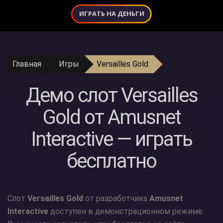
ИГРАТЬ НА ДЕНЬГИ
Главная
Игры
Versailles Gold
Демо слот Versailles
Gold от Amusnet
Interactive — играть
бесплатно
Слот
Versailles Gold
от разработчика
Amusnet
Interactive
доступен в демонстрационном режиме.