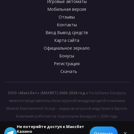
Игровые автоматы
Мобильная версия
Отзывы
Контакты
Ввод Вывод средств
Карта сайта
Официальное зеркало
Бонусы
Регистрация
Скачать
ООО «Максбет» (MAXBET) 2006-2026 год
в Республике Беларусь
является представительством крупной международной компании
Maxbet Entertainment Group – лидером игорной индустрии в Европе.
Компания работает на территории Беларуси с 2006 года.
Не потеряйте доступ к Максбет
Казино
© 2026 All rights reserved.
✕
Открыть