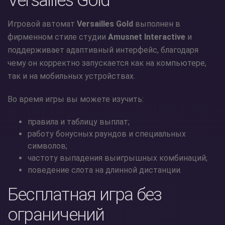
Игровой автомат
Versailles Gold
выполнен в
фирменном стиле студии
Amusnet Interactive
и
поддерживает адаптивный интерфейс, благодаря
чему он корректно запускается как на компьютере,
так и на мобильных устройствах.
Во время игры вы можете изучить:
правила и таблицу выплат;
работу бонусных раундов и специальных
символов;
частоту выпадения выигрышных комбинаций;
поведение слота на длинной дистанции.
Бесплатная игра без
ограничений