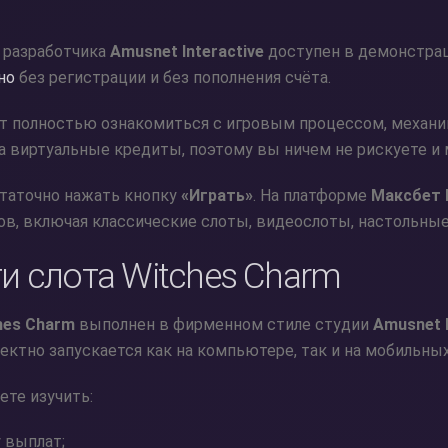
 разработчика
Amusnet Interactive
доступен в демонстрац
но
без регистрации и без пополнения счёта.
т полностью ознакомиться с игровым процессом, механи
а виртуальные кредиты, поэтому вы ничем не рискуете и 
статочно нажать кнопку
«Играть»
. На платформе
Максбет 
в, включая классические слоты, видеослоты, настольные и
и слота Witches Charm
hes Charm
выполнен в фирменном стиле студии
Amusnet I
ректно запускается как на компьютере, так и на мобильны
те изучить:
у выплат;