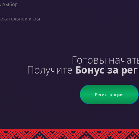
ь выбор.
екательной игры!
Готовы начат
Получите
Бонус за ре
Регистрация