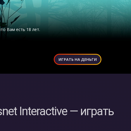
то Вам есть 18 лет.
ИГРАТЬ НА ДЕНЬГИ
et Interactive — играть