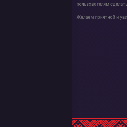
пользователям сделат
Желаем приятной и увл