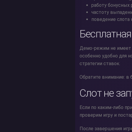
работу бонусных 
частоту выпаден
поведение слота 
Бесплатная
Демо-режим не имеет 
особенно удобно для н
стратегии ставок.
Обратите внимание: в
Слот не зап
Если по каким-либо пр
проверим игру и поста
После завершения игр