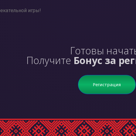
екательной игры!
Готовы начат
Получите
Бонус за ре
Регистрация