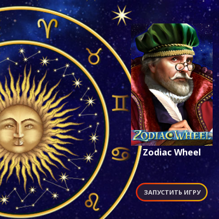
Zodiac Wheel
ЗАПУСТИТЬ ИГРУ