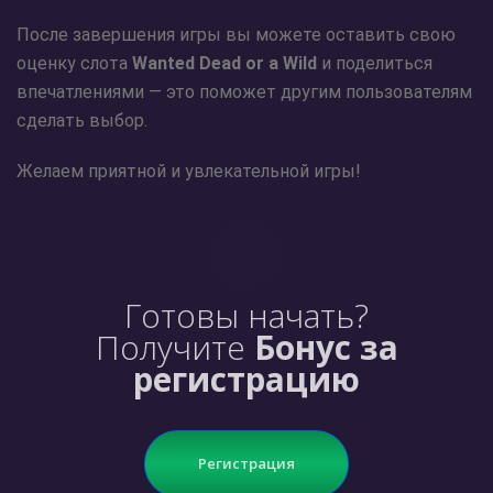
После завершения игры вы можете оставить свою
оценку слота
Wanted Dead or a Wild
и поделиться
впечатлениями — это поможет другим пользователям
сделать выбор.
Желаем приятной и увлекательной игры!
Готовы начать?
Получите
Бонус за
регистрацию
Регистрация