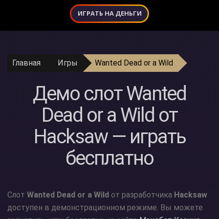
ИГРАТЬ НА ДЕНЬГИ
Главная
Игры
Wanted Dead or a Wild
Демо слот Wanted
Dead or a Wild от
Hacksaw — играть
бесплатно
Слот
Wanted Dead or a Wild
от разработчика
Hacksaw
доступен в демонстрационном режиме. Вы можете