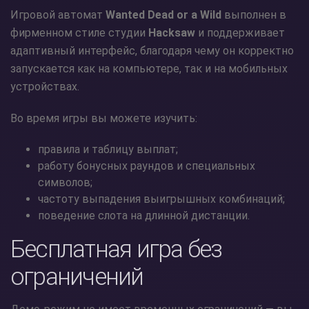
Игровой автомат
Wanted Dead or a Wild
выполнен в
фирменном стиле студии
Hacksaw
и поддерживает
адаптивный интерфейс, благодаря чему он корректно
запускается как на компьютере, так и на мобильных
устройствах.
Во время игры вы можете изучить:
правила и таблицу выплат;
работу бонусных раундов и специальных
символов;
частоту выпадения выигрышных комбинаций;
поведение слота на длинной дистанции.
Бесплатная игра без
ограничений