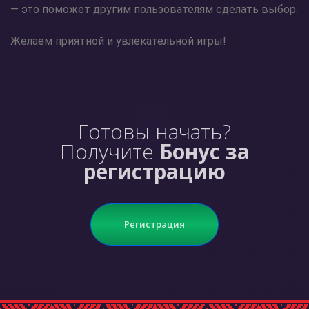
— это поможет другим пользователям сделать выбор.
Желаем приятной и увлекательной игры!
Готовы начать?
Получите
Бонус за
регистрацию
Регистрация