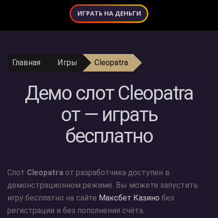
ИГРАТЬ НА ДЕНЬГИ
Главная
Игры
Cleopatra
Демо слот Cleopatra
от — играть
бесплатно
Слот
Cleopatra
от разработчика
доступен в
демонстрационном режиме. Вы можете запустить
игру бесплатно на сайте
Максбет Казино
без
регистрации и без пополнения счёта.