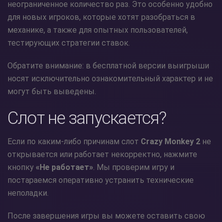
неограниченное количество раз. Это особенно удобно
для новых игроков, которые хотят разобраться в
механике, а также для опытных пользователей,
тестирующих стратегии ставок.
Обратите внимание: в бесплатной версии выигрыши
носят исключительно ознакомительный характер и не
могут быть выведены.
Слот не запускается?
Если по каким-либо причинам слот
Crazy Monkey 2
не
открывается или работает некорректно, нажмите
кнопку
«Не работает»
. Мы проверим игру и
постараемся оперативно устранить технические
неполадки.
После завершения игры вы можете оставить свою