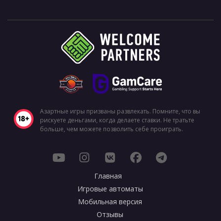
Азартные игры призваны развлекать. Помните, что вы
рискуете деньгами, когда делаете ставки. Не тратьте
больше, чем можете позволить себе проиграть.
Главная
Игровые автоматы
Мобильная версия
Отзывы