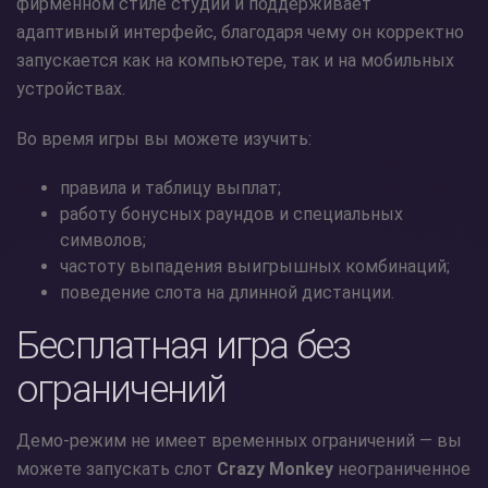
фирменном стиле студии
и поддерживает
адаптивный интерфейс, благодаря чему он корректно
запускается как на компьютере, так и на мобильных
устройствах.
Во время игры вы можете изучить:
правила и таблицу выплат;
работу бонусных раундов и специальных
символов;
частоту выпадения выигрышных комбинаций;
поведение слота на длинной дистанции.
Бесплатная игра без
ограничений
Демо-режим не имеет временных ограничений — вы
можете запускать слот
Crazy Monkey
неограниченное