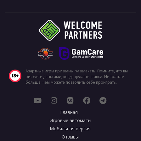
Азартные игры призваны развлекать. Помните, что вы
рискуете деньгами, когда делаете ставки. Не тратьте
больше, чем можете позволить себе проиграть.
Главная
Игровые автоматы
Мобильная версия
Отзывы