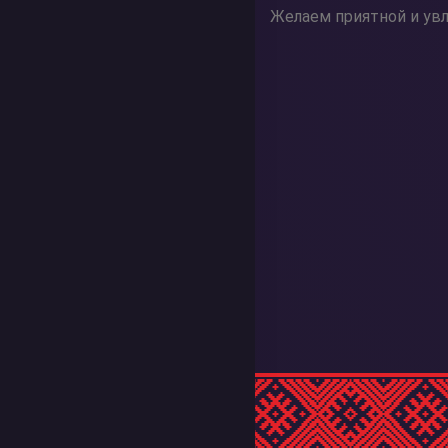
Желаем приятной и увл