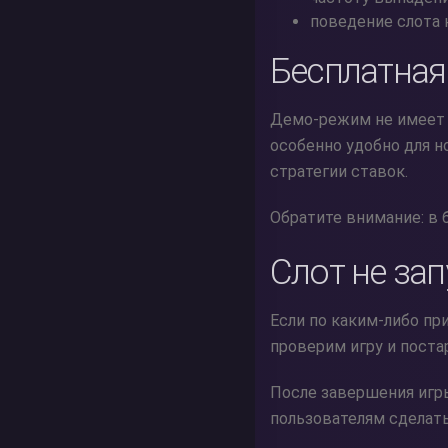
поведение слота 
Бесплатная
Демо-режим не имеет 
особенно удобно для н
стратегии ставок.
Обратите внимание: в
Слот не зап
Если по каким-либо пр
проверим игру и поста
После завершения игр
пользователям сделат