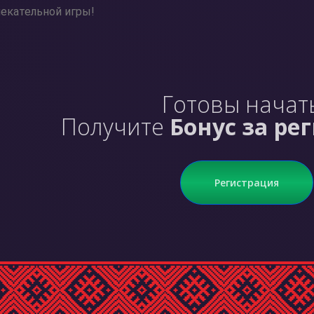
екательной игры!
Готовы начат
Получите
Бонус за ре
Регистрация