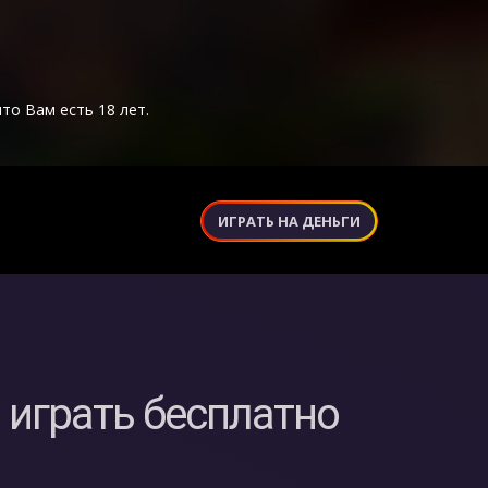
то Вам есть 18 лет.
ИГРАТЬ НА ДЕНЬГИ
— играть бесплатно