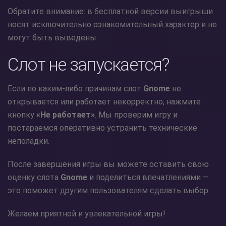
Обратите внимание: в бесплатной версии выигрыши
носят исключительно ознакомительный характер и не
могут быть выведены.
Слот не запускается?
Если по каким-либо причинам слот
Gnome
не
открывается или работает некорректно, нажмите
кнопку
«Не работает»
. Мы проверим игру и
постараемся оперативно устранить технические
неполадки.
После завершения игры вы можете оставить свою
оценку слота
Gnome
и поделиться впечатлениями —
это поможет другим пользователям сделать выбор.
Желаем приятной и увлекательной игры!