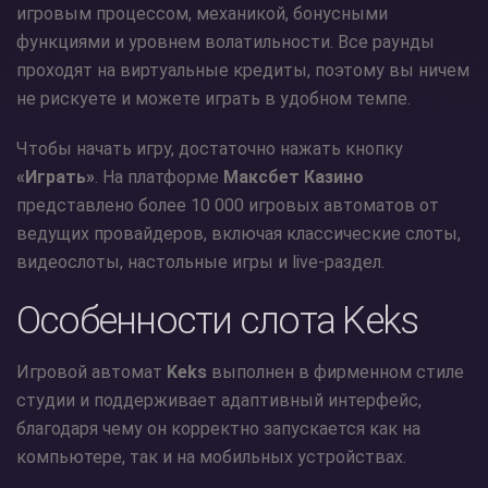
игровым процессом, механикой, бонусными
функциями и уровнем волатильности. Все раунды
проходят на виртуальные кредиты, поэтому вы ничем
не рискуете и можете играть в удобном темпе.
Чтобы начать игру, достаточно нажать кнопку
«Играть»
. На платформе
Максбет Казино
представлено более 10 000 игровых автоматов от
ведущих провайдеров, включая классические слоты,
видеослоты, настольные игры и live-раздел.
Особенности слота Keks
Игровой автомат
Keks
выполнен в фирменном стиле
студии
и поддерживает адаптивный интерфейс,
благодаря чему он корректно запускается как на
компьютере, так и на мобильных устройствах.