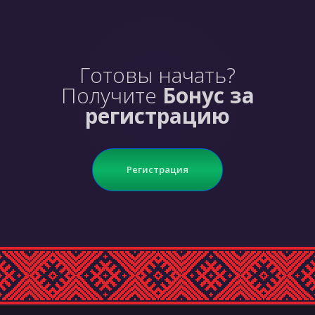
Готовы начать?
Получите
Бонус за
регистрацию
Регистрация