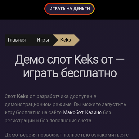
ИГРАТЬ НА ДЕНЬГИ
Главная
Игры
Keks
Демо слот Keks от —
играть бесплатно
Слот
Keks
от разработчика
доступен в
демонстрационном режиме. Вы можете запустить
игру бесплатно на сайте
Максбет Казино
без
регистрации и без пополнения счёта.
Демо-версия позволяет полностью ознакомиться с