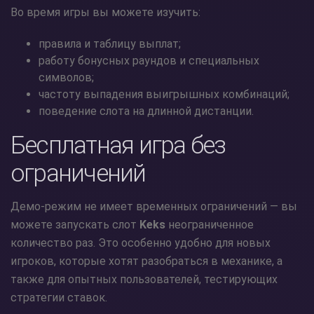
Во время игры вы можете изучить:
правила и таблицу выплат;
работу бонусных раундов и специальных
символов;
частоту выпадения выигрышных комбинаций;
поведение слота на длинной дистанции.
Бесплатная игра без
ограничений
Демо-режим не имеет временных ограничений — вы
можете запускать слот
Keks
неограниченное
количество раз. Это особенно удобно для новых
игроков, которые хотят разобраться в механике, а
также для опытных пользователей, тестирующих
стратегии ставок.