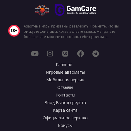
Азартные игры призваны развлекать. Помните, что вы
рискуете деньгами, когда делаете ставки. Не тратьте
больше, чем можете позволить себе проиграть.
Главная
Игровые автоматы
Мобильная версия
Отзывы
Контакты
Ввод Вывод средств
Карта сайта
Официальное зеркало
Бонусы